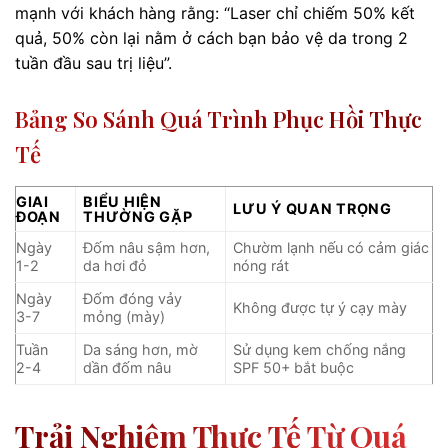
mạnh với khách hàng rằng: “Laser chỉ chiếm 50% kết
quả, 50% còn lại nằm ở cách bạn bảo vệ da trong 2
tuần đầu sau trị liệu”.
Bảng So Sánh Quá Trình Phục Hồi Thực
Tế
GIAI
BIỂU HIỆN
LƯU Ý QUAN TRỌNG
ĐOẠN
THƯỜNG GẶP
Ngày
Đốm nâu sậm hơn,
Chườm lạnh nếu có cảm giác
1-2
da hơi đỏ
nóng rát
Ngày
Đốm đóng vảy
Không được tự ý cạy mày
3-7
mỏng (mày)
Tuần
Da sáng hơn, mờ
Sử dụng kem chống nắng
2-4
dần đốm nâu
SPF 50+ bắt buộc
Trải Nghiệm Thực Tế Từ Quá