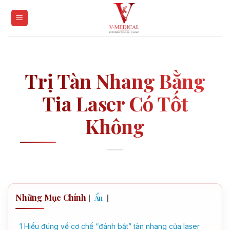
Skip
to
content
Trị Tàn Nhang Bằng
Tia Laser Có Tốt
Không
Những Mục Chính
[
]
Ẩn
1
Hiểu đúng về cơ chế “đánh bật” tàn nhang của laser