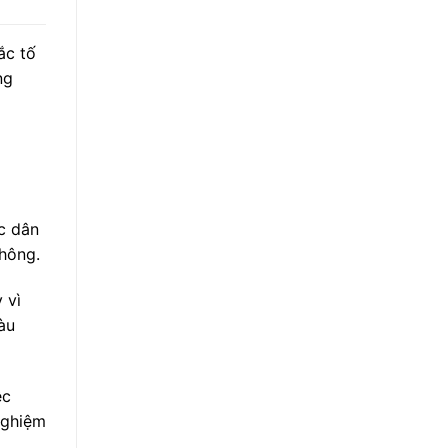
ắc tố
ng
ốc dân
không.
 vì
àu
ệc
nghiệm