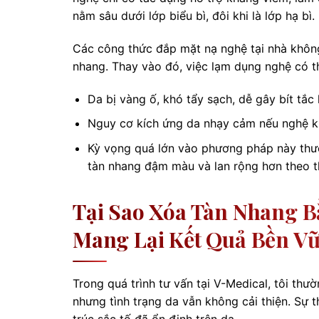
nằm sâu dưới lớp biểu bì, đôi khi là lớp hạ bì.
Các công thức đắp mặt nạ nghệ tại nhà khôn
nhang. Thay vào đó, việc lạm dụng nghệ có t
Da bị vàng ố, khó tẩy sạch, dễ gây bít tắc 
Nguy cơ kích ứng da nhạy cảm nếu nghệ k
Kỳ vọng quá lớn vào phương pháp này thường
tàn nhang đậm màu và lan rộng hơn theo th
Tại Sao Xóa Tàn Nhang 
Mang Lại Kết Quả Bền V
Trong quá trình tư vấn tại V-Medical, tôi th
nhưng tình trạng da vẫn không cải thiện. Sự t
trúc sắc tố đã ổn định trên da.