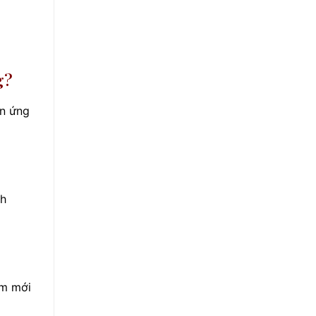
g?
ản ứng
nh
ốm mới