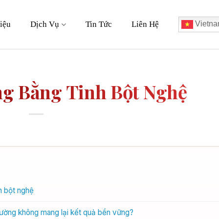
iệu
Dịch Vụ
Tin Tức
Liên Hệ
Vietna
g Bằng Tinh Bột Nghệ
h bột nghệ
hường không mang lại kết quả bền vững?