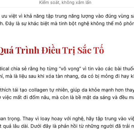
Kiểm soát, không xâm lấn
p ưu việt vì khả năng tập trung năng lượng vào đúng vùng s
. Đây là sự khác biệt mà tinh bột nghệ không thể mô phỏ
Quá Trình Điều Trị Sắc Tố
ical chia sẻ rằng họ từng “vô vọng” vì tin vào các bài thu
hí, mà là liệu sau khi xóa tàn nhang, da có bị mỏng đi hay 
thích tái tạo collagen tự nhiên, giúp da khỏe mạnh hơn thay
ở việc mất đi đốm nâu, mà còn là bề mặt da sáng và đều m
uan trọng. Thay vì loay hoay với nghệ, hãy tập trung vào vi
 quả lâu dài. Dưới đây là phản hồi từ những người đã trải 