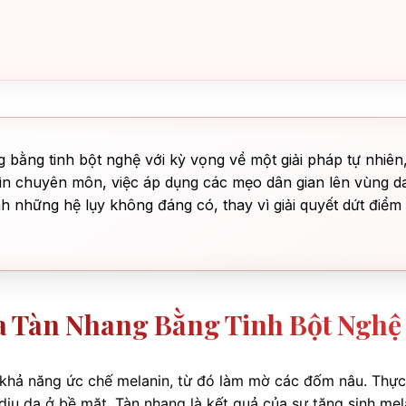
 bằng tinh bột nghệ với kỳ vọng về một giải pháp tự nhiên
nhìn chuyên môn, việc áp dụng các mẹo dân gian lên vùng d
nh những hệ lụy không đáng có, thay vì giải quyết dứt điểm
a Tàn Nhang Bằng Tinh Bột Nghệ
 khả năng ức chế melanin, từ đó làm mờ các đốm nâu. Thực
dịu da ở bề mặt. Tàn nhang là kết quả của sự tăng sinh mel