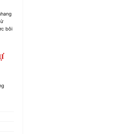
nhang
từ
ực bôi
ự
ng