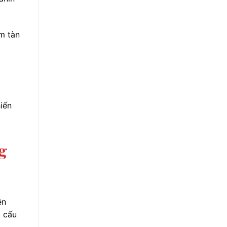
m tàn
iến
g
ên
c cấu