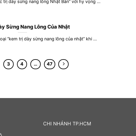
 trị dày sừng nang lông Nhật Bản” với hy vọng ...
ày Sừng Nang Lông Của Nhật
oại “kem trị dày sừng nang lông của nhật” khi ...
3
4
…
47
CHI NHÁNH TP.HCM
ồ