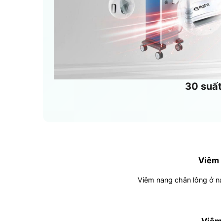
30 suất
Viêm
Viêm nang chân lông ở ná