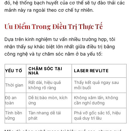
đó, hệ thống bạch huyết của cơ thể sẽ tự đào thải các
mảnh này ra ngoài theo cơ chế tự nhiên.
Ưu Điểm Trong Điều Trị Thực Tế
Dựa trên kinh nghiệm tư vấn nhiều trường hợp, tôi
nhận thấy sự khác biệt lớn nhất giữa điều trị bằng
công nghệ và tự chăm sóc nằm ở ba yếu tố:
CHĂM SÓC TẠI
YẾU TỐ
LASER REVLITE
NHÀ
Rất dài, hiệu quả
Thấy kết quả ngay sau
Thời gian
không rõ ràng
mỗi buổi
Độ an
Dễ bị bào mòn, kích
Không xâm lấn, không
toàn
ứng
cần nghỉ dưỡng
Tính bền
Tàn nhang dễ tái
Phá vỡ gốc sắc tố, hiệu
vững
phát
quả duy trì lâu