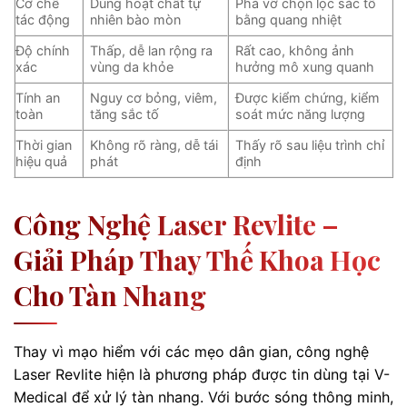
Cơ chế
Dùng hoạt chất tự
Phá vỡ chọn lọc sắc tố
tác động
nhiên bào mòn
bằng quang nhiệt
Độ chính
Thấp, dễ lan rộng ra
Rất cao, không ảnh
xác
vùng da khỏe
hưởng mô xung quanh
Tính an
Nguy cơ bỏng, viêm,
Được kiểm chứng, kiểm
toàn
tăng sắc tố
soát mức năng lượng
Thời gian
Không rõ ràng, dễ tái
Thấy rõ sau liệu trình chỉ
hiệu quả
phát
định
Công Nghệ Laser Revlite –
Giải Pháp Thay Thế Khoa Học
Cho Tàn Nhang
Thay vì mạo hiểm với các mẹo dân gian, công nghệ
Laser Revlite hiện là phương pháp được tin dùng tại V-
Medical để xử lý tàn nhang. Với bước sóng thông minh,