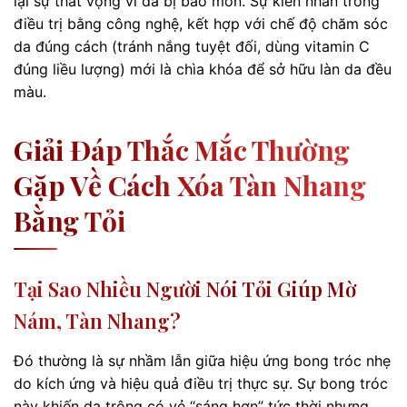
lại sự thất vọng vì da bị bào mòn. Sự kiên nhẫn trong
điều trị bằng công nghệ, kết hợp với chế độ chăm sóc
da đúng cách (tránh nắng tuyệt đối, dùng vitamin C
đúng liều lượng) mới là chìa khóa để sở hữu làn da đều
màu.
Giải Đáp Thắc Mắc Thường
Gặp Về Cách Xóa Tàn Nhang
Bằng Tỏi
Tại Sao Nhiều Người Nói Tỏi Giúp Mờ
Nám, Tàn Nhang?
Đó thường là sự nhầm lẫn giữa hiệu ứng bong tróc nhẹ
do kích ứng và hiệu quả điều trị thực sự. Sự bong tróc
này khiến da trông có vẻ “sáng hơn” tức thời nhưng