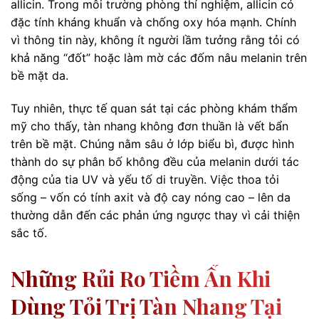
allicin. Trong môi trường phòng thí nghiệm, allicin có
đặc tính kháng khuẩn và chống oxy hóa mạnh. Chính
vì thông tin này, không ít người lầm tưởng rằng tỏi có
khả năng “đốt” hoặc làm mờ các đốm nâu melanin trên
bề mặt da.
Tuy nhiên, thực tế quan sát tại các phòng khám thẩm
mỹ cho thấy, tàn nhang không đơn thuần là vết bẩn
trên bề mặt. Chúng nằm sâu ở lớp biểu bì, được hình
thành do sự phân bố không đều của melanin dưới tác
động của tia UV và yếu tố di truyền. Việc thoa tỏi
sống – vốn có tính axit và độ cay nóng cao – lên da
thường dẫn đến các phản ứng ngược thay vì cải thiện
sắc tố.
Những Rủi Ro Tiềm Ẩn Khi
Dùng Tỏi Trị Tàn Nhang Tại