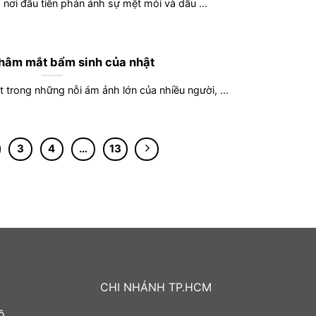
nơi đầu tiên phản ánh sự mệt mỏi và dấu ...
thâm mắt bẩm sinh của nhật
trong những nỗi ám ảnh lớn của nhiều người, ...
3
4
…
13
CHI NHÁNH TP.HCM
ồ