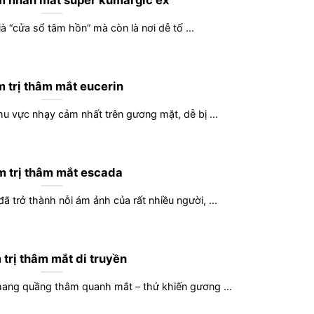
âm nhăn mắt super kumargic ex
à “cửa sổ tâm hồn” mà còn là nơi dễ tố ...
 trị thâm mắt eucerin
u vực nhạy cảm nhất trên gương mặt, dễ bị ...
 trị thâm mắt escada
 trở thành nỗi ám ảnh của rất nhiều người, ...
trị thâm mắt di truyền
 mang quầng thâm quanh mắt – thứ khiến gương ...