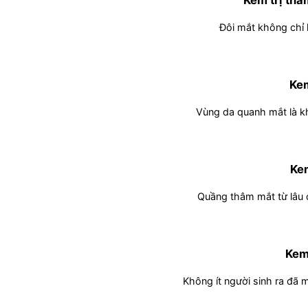
Kem trị th
Đôi mắt không chỉ l
Kem
Vùng da quanh mắt là kh
Kem
Quầng thâm mắt từ lâu đã
Kem 
Không ít người sinh ra đã