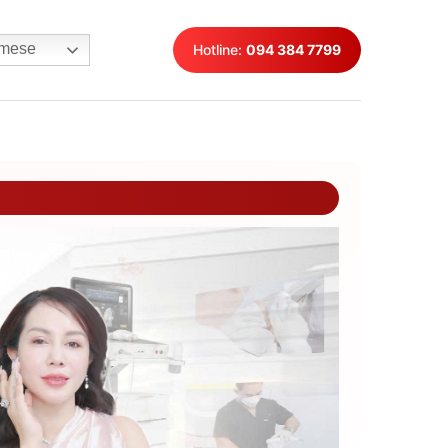
mese
Hotline:
094 384 7799