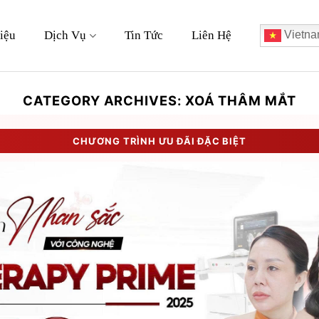
iệu
Dịch Vụ
Tin Tức
Liên Hệ
Vietna
CATEGORY ARCHIVES:
XOÁ THÂM MẮT
CHƯƠNG TRÌNH ƯU ĐÃI ĐẶC BIỆT