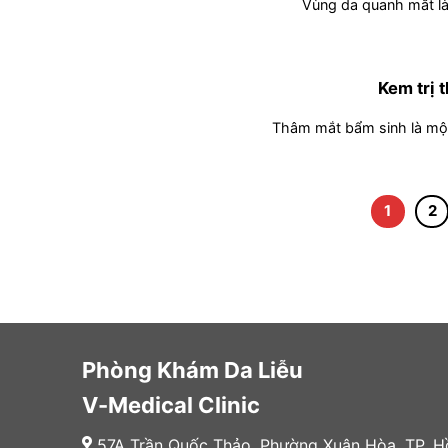
Vùng da quanh mắt là 
Kem trị 
Thâm mắt bẩm sinh là một 
1
2
Phòng Khám Da Liễu
V-Medical Clinic
57A Trần Quốc Thảo, Phường Xuân Hòa, TP. H