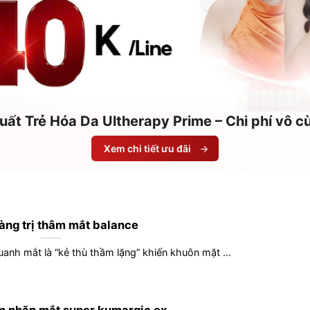
uất Trẻ Hóa Da Ultherapy Prime – Chi phí vô 
Xem chi tiết ưu đãi
→
àng trị thâm mắt balance
nh mắt là “kẻ thù thầm lặng” khiến khuôn mặt ...