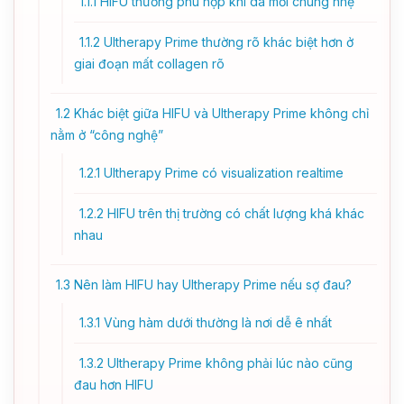
1.1.1
HIFU thường phù hợp khi da mới chùng nhẹ
1.1.2
Ultherapy Prime thường rõ khác biệt hơn ở
giai đoạn mất collagen rõ
1.2
Khác biệt giữa HIFU và Ultherapy Prime không chỉ
nằm ở “công nghệ”
1.2.1
Ultherapy Prime có visualization realtime
1.2.2
HIFU trên thị trường có chất lượng khá khác
nhau
1.3
Nên làm HIFU hay Ultherapy Prime nếu sợ đau?
1.3.1
Vùng hàm dưới thường là nơi dễ ê nhất
1.3.2
Ultherapy Prime không phải lúc nào cũng
đau hơn HIFU