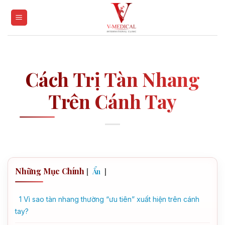
Skip
to
content
Cách Trị Tàn Nhang
Trên Cánh Tay
Những Mục Chính
[
]
Ẩn
1
Vì sao tàn nhang thường “ưu tiên” xuất hiện trên cánh
tay?