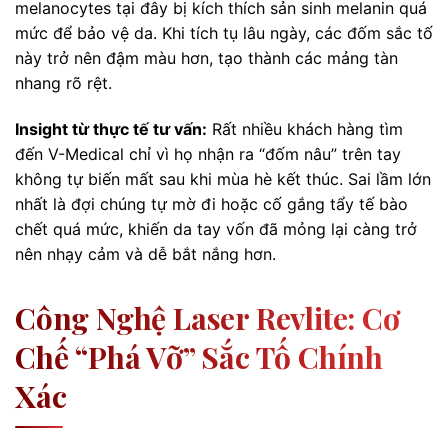
melanocytes tại đây bị kích thích sản sinh melanin quá
mức để bảo vệ da. Khi tích tụ lâu ngày, các đốm sắc tố
này trở nên đậm màu hơn, tạo thành các mảng tàn
nhang rõ rệt.
Insight từ thực tế tư vấn:
Rất nhiều khách hàng tìm
đến V-Medical chỉ vì họ nhận ra “đốm nâu” trên tay
không tự biến mất sau khi mùa hè kết thúc. Sai lầm lớn
nhất là đợi chúng tự mờ đi hoặc cố gắng tẩy tế bào
chết quá mức, khiến da tay vốn đã mỏng lại càng trở
nên nhạy cảm và dễ bắt nắng hơn.
Công Nghệ Laser Revlite: Cơ
Chế “phá Vỡ” Sắc Tố Chính
Xác