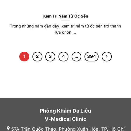
Kem Trị Nám Từ Ốc Sên
Trong những năm gần đây, kem trị nám từ ốc sên trở thành
lựa chọn ...
1
2
3
4
…
394
Phòng Khám Da Liễu
V-Medical Clinic
57A Trần Quốc Thảo, Phường Xuân Hòa, TP. Hồ Chí