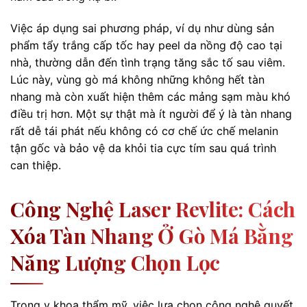
Việc áp dụng sai phương pháp, ví dụ như dùng sản
phẩm tẩy trắng cấp tốc hay peel da nồng độ cao tại
nhà, thường dẫn đến tình trạng tăng sắc tố sau viêm.
Lúc này, vùng gò má không những không hết tàn
nhang mà còn xuất hiện thêm các mảng sạm màu khó
điều trị hơn. Một sự thật mà ít người để ý là tàn nhang
rất dễ tái phát nếu không có cơ chế ức chế melanin
tận gốc và bảo vệ da khỏi tia cực tím sau quá trình
can thiệp.
Công Nghệ Laser Revlite: Cách
Xóa Tàn Nhang Ở Gò Má Bằng
Năng Lượng Chọn Lọc
Trong y khoa thẩm mỹ, việc lựa chọn công nghệ quyết