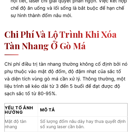
nội tiết, laser chỉ giải quyết phần ngọn. Việc kết hợp
chế độ ăn uống và lối sống là bắt buộc để hạn chế
sự hình thành đốm nâu mới.
Chi Phí Và Lộ Trình Khi Xóa
Tàn Nhang Ở Gò Má
Chi phí điều trị tàn nhang thường không cố định bởi nó
phụ thuộc vào mật độ đốm, độ đậm nhạt của sắc tố
và diện tích vùng gò má cần xử lý. Thông thường, một
liệu trình sẽ kéo dài từ 3 đến 5 buổi để đạt được độ
sạch sắc tố từ 80-95%.
YẾU TỐ ẢNH
MÔ TẢ
HƯỞNG
Mật độ tàn
Số lượng đốm nâu dày hay thưa quyết định
nhang
số xung laser cần bắn.