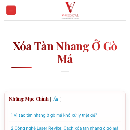
Skip
to
content
Xóa Tàn Nhang Ở Gò
Má
Những Mục Chính
[
]
Ẩn
1
Vì sao tàn nhang ở gò má khó xử lý triệt để?
2
Công nghệ Laser Revlite: Cách xóa tàn nhang ở gò má