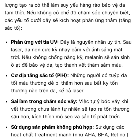
lượng tạo ra có thể làm suy yếu hàng rào bảo vệ da
tạm thời. Nếu không có chế độ chăm sóc chuyên biệt,
các yếu tố dưới đây sẽ kích hoạt phản ứng thâm (tăng
sắc tố):
Phản ứng với tia UV:
Đây là nguyên nhân uy tín. Sau
laser, da non cực kỳ nhạy cảm với ánh sáng mặt
trời. Nếu không chống nắng kỹ, melanin sẽ sản sinh
ồ ạt để bảo vệ da, tạo thành vết thâm sẫm màu.
Cơ địa tăng sắc tố (PIH):
Những người có tuýp da
tối màu thường dễ bị thâm hơn sau bất kỳ tổn
thương nào trên da, kể cả laser.
Sai lầm trong chăm sóc vảy:
Việc tự ý bóc vảy khi
vết thương chưa lành tự nhiên sẽ tạo ra tổn thương
sâu hơn, kích thích mô sẹo và sắc tố phát triển.
Sử dụng sản phẩm không phù hợp:
Sử dụng các
hoạt chất treatment mạnh (như AHA, BHA, Retinol)