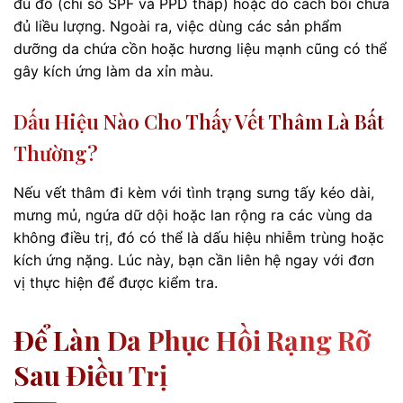
đủ đô (chỉ số SPF và PPD thấp) hoặc do cách bôi chưa
đủ liều lượng. Ngoài ra, việc dùng các sản phẩm
dưỡng da chứa cồn hoặc hương liệu mạnh cũng có thể
gây kích ứng làm da xỉn màu.
Dấu Hiệu Nào Cho Thấy Vết Thâm Là Bất
Thường?
Nếu vết thâm đi kèm với tình trạng sưng tấy kéo dài,
mưng mủ, ngứa dữ dội hoặc lan rộng ra các vùng da
không điều trị, đó có thể là dấu hiệu nhiễm trùng hoặc
kích ứng nặng. Lúc này, bạn cần liên hệ ngay với đơn
vị thực hiện để được kiểm tra.
Để Làn Da Phục Hồi Rạng Rỡ
Sau Điều Trị