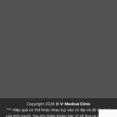
Copyright 2026 ©
V-Medical Clinic
"*" Hiệu quả có thể khác nhau tuỳ vào cơ địa và độ lão hoá
của mỗi người. Sau khi thăm khám bác sĩ sẽ đưa ra phác đồ