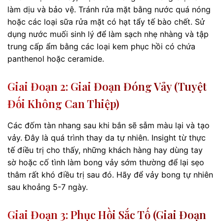
làm dịu và bảo vệ. Tránh rửa mặt bằng nước quá nóng
hoặc các loại sữa rửa mặt có hạt tẩy tế bào chết. Sử
dụng nước muối sinh lý để làm sạch nhẹ nhàng và tập
trung cấp ẩm bằng các loại kem phục hồi có chứa
panthenol hoặc ceramide.
Giai Đoạn 2: Giai Đoạn Đóng Vảy (Tuyệt
Đối Không Can Thiệp)
Các đốm tàn nhang sau khi bắn sẽ sẫm màu lại và tạo
vảy. Đây là quá trình thay da tự nhiên. Insight từ thực
tế điều trị cho thấy, những khách hàng hay dùng tay
sờ hoặc cố tình làm bong vảy sớm thường để lại sẹo
thâm rất khó điều trị sau đó. Hãy để vảy bong tự nhiên
sau khoảng 5-7 ngày.
Giai Đoạn 3: Phục Hồi Sắc Tố (Giai Đoạn