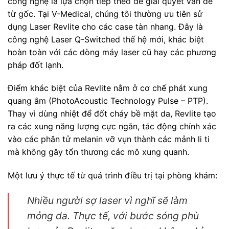
công nghệ là lựa chọn tiếp theo để giải quyết vấn đề
từ gốc. Tại V-Medical, chúng tôi thường ưu tiên sử
dụng Laser Revlite cho các case tàn nhang. Đây là
công nghệ Laser Q-Switched thế hệ mới, khác biệt
hoàn toàn với các dòng máy laser cũ hay các phương
pháp đốt lạnh.
Điểm khác biệt của Revlite nằm ở cơ chế phát xung
quang âm (PhotoAcoustic Technology Pulse – PTP).
Thay vì dùng nhiệt để đốt cháy bề mặt da, Revlite tạo
ra các xung năng lượng cực ngắn, tác động chính xác
vào các phân tử melanin vỡ vụn thành các mảnh li ti
mà không gây tổn thương các mô xung quanh.
Một lưu ý thực tế từ quá trình điều trị tại phòng khám:
Nhiều người sợ laser vì nghĩ sẽ làm
mỏng da. Thực tế, với bước sóng phù