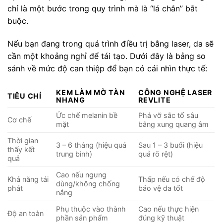
chỉ là một bước trong quy trình mà là “lá chắn” bắt
buộc.
Nếu bạn đang trong quá trình điều trị bằng laser, da sẽ
cần một khoảng nghỉ để tái tạo. Dưới đây là bảng so
sánh về mức độ can thiệp để bạn có cái nhìn thực tế:
KEM LÀM MỜ TÀN
CÔNG NGHỆ LASER
TIÊU CHÍ
NHANG
REVLITE
Ức chế melanin bề
Phá vỡ sắc tố sâu
Cơ chế
mặt
bằng xung quang âm
Thời gian
3 – 6 tháng (hiệu quả
Sau 1 – 3 buổi (hiệu
thấy kết
trung bình)
quả rõ rệt)
quả
Cao nếu ngưng
Khả năng tái
Thấp nếu có chế độ
dùng/không chống
phát
bảo vệ da tốt
nắng
Phụ thuộc vào thành
Cao nếu thực hiện
Độ an toàn
phần sản phẩm
đúng kỹ thuật