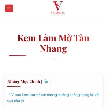
Skip
to
content
Kem Làm Mờ Tàn
Nhang
Những Mục Chính
[
]
Ẩn
1
Vì sao kem làm mờ tàn nhang thường không mang lại kết
quả như ý?