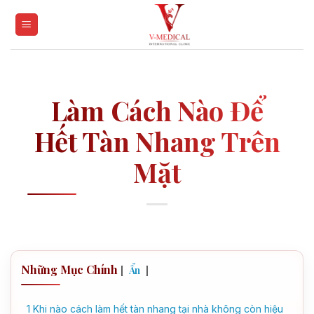
Skip
to
content
Làm Cách Nào Để
Hết Tàn Nhang Trên
Mặt
Những Mục Chính
[
]
Ẩn
1
Khi nào cách làm hết tàn nhang tại nhà không còn hiệu