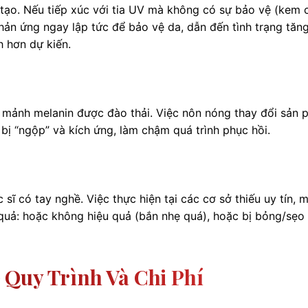
ái tạo. Nếu tiếp xúc với tia UV mà không có sự bảo vệ (kem
hản ứng ngay lập tức để bảo vệ da, dẫn đến tình trạng tăn
h hơn dự kiến.
c mảnh melanin được đào thải. Việc nôn nóng thay đổi sản
a bị “ngộp” và kích ứng, làm chậm quá trình phục hồi.
c sĩ có tay nghề. Việc thực hiện tại các cơ sở thiếu uy tín, 
uả: hoặc không hiệu quả (bắn nhẹ quá), hoặc bị bỏng/sẹo
Quy Trình Và Chi Phí