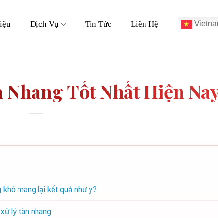
iệu
Dịch Vụ
Tin Tức
Liên Hệ
Vietna
 Nhang Tốt Nhất Hiện Na
g khó mang lại kết quả như ý?
xử lý tàn nhang