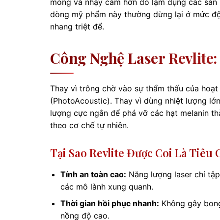
mỏng và nhạy cảm hơn do lạm dụng các sản 
dòng mỹ phẩm này thường dừng lại ở mức độ 
nhang triệt để.
Công Nghệ Laser Revlite
Thay vì trông chờ vào sự thẩm thấu của hoạt 
(PhotoAcoustic). Thay vì dùng nhiệt lượng lớ
lượng cực ngắn để phá vỡ các hạt melanin th
theo cơ chế tự nhiên.
Tại Sao Revlite Được Coi Là Tiêu
Tính an toàn cao:
Năng lượng laser chỉ tậ
các mô lành xung quanh.
Thời gian hồi phục nhanh:
Không gây bong 
nồng độ cao.