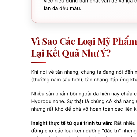
việc hiểu đúng bản chất vấn đề và lựa 
làn da đều màu.
Vì Sao Các Loại Mỹ Phẩ
Lại Kết Quả Như Ý?
Khi nói về tàn nhang, chúng ta đang nói đến 
(thường nằm sâu hơn), tàn nhang đáp ứng khá
Nhiều sản phẩm bôi ngoài da hiện nay chứa c
Hydroquinone. Sự thật là chúng có khả năng ứ
nhưng rất khó để phá vỡ hoàn toàn các liên k
Insight thực tế từ quá trình tư vấn:
Rất nhiều 
đồng cho các loại kem dưỡng “đặc trị” nhưng t