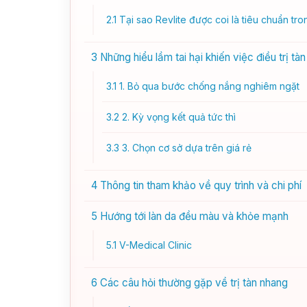
2.1
Tại sao Revlite được coi là tiêu chuẩn tron
3
Những hiểu lầm tai hại khiến việc điều trị tàn
3.1
1. Bỏ qua bước chống nắng nghiêm ngặt
3.2
2. Kỳ vọng kết quả tức thì
3.3
3. Chọn cơ sở dựa trên giá rẻ
4
Thông tin tham khảo về quy trình và chi phí
5
Hướng tới làn da đều màu và khỏe mạnh
5.1
V-Medical Clinic
6
Các câu hỏi thường gặp về trị tàn nhang