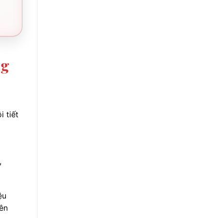
ng
 tiết
,
ệu
nên