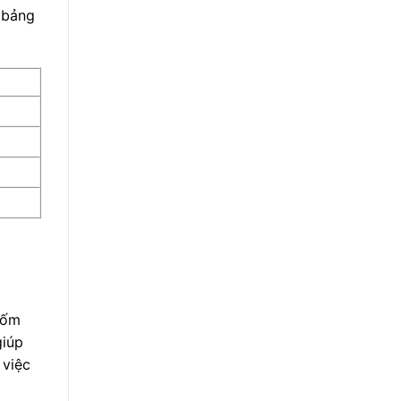
à bảng
đốm
giúp
 việc