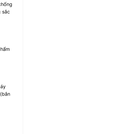
 chống
g sắc
 phẩm
máy
 (bắn