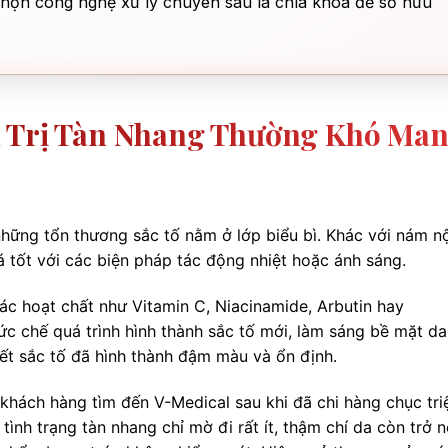
chọn công nghệ xử lý chuyên sâu là chìa khóa để sở hữu
m Trị Tàn Nhang Thường Khó Ma
những tổn thương sắc tố nằm ở lớp biểu bì. Khác với nám nội
 tốt với các biện pháp tác động nhiệt hoặc ánh sáng.
ác hoạt chất như Vitamin C, Niacinamide, Arbutin hay
c chế quá trình hình thành sắc tố mới, làm sáng bề mặt da
ết sắc tố đã hình thành đậm màu và ổn định.
khách hàng tìm đến V-Medical sau khi đã chi hàng chục tri
ình trạng tàn nhang chỉ mờ đi rất ít, thậm chí da còn trở 