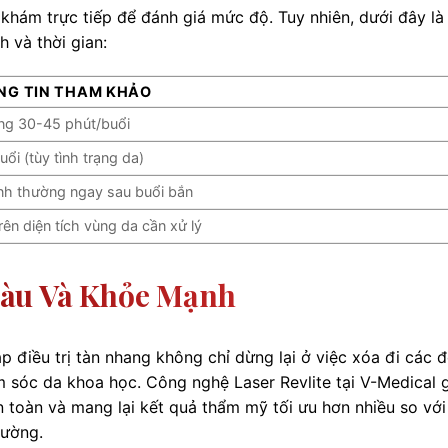
 khám trực tiếp để đánh giá mức độ. Tuy nhiên, dưới đây l
 và thời gian:
NG TIN THAM KHẢO
ng 30-45 phút/buổi
uổi (tùy tình trạng da)
nh thường ngay sau buổi bắn
rên diện tích vùng da cần xử lý
àu Và Khỏe Mạnh
 điều trị tàn nhang không chỉ dừng lại ở việc xóa đi các 
m sóc da khoa học. Công nghệ Laser Revlite tại V-Medical 
n toàn và mang lại kết quả thẩm mỹ tối ưu hơn nhiều so với
hường.