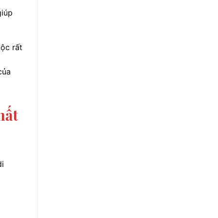
giúp
ộc rất
của
hất
di