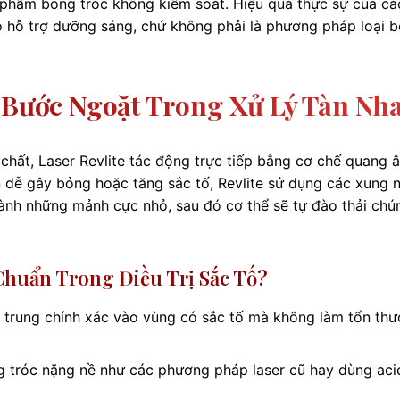
phẩm bong tróc không kiểm soát. Hiệu quả thực sự của cá
hỗ trợ dưỡng sáng, chứ không phải là phương pháp loại b
: Bước Ngoặt Trong Xử Lý Tàn Nh
chất, Laser Revlite tác động trực tiếp bằng cơ chế quang 
n dễ gây bỏng hoặc tăng sắc tố, Revlite sử dụng các xung 
ành những mảnh cực nhỏ, sau đó cơ thể sẽ tự đào thải chú
 Chuẩn Trong Điều Trị Sắc Tố?
p trung chính xác vào vùng có sắc tố mà không làm tổn th
tróc nặng nề như các phương pháp laser cũ hay dùng aci