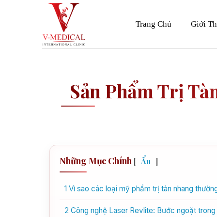
Skip
to
Trang Chủ
Giới Th
content
Sản Phẩm Trị Tàn
Những Mục Chính
[
Ẩn
]
1
Vì sao các loại mỹ phẩm trị tàn nhang thườn
2
Công nghệ Laser Revlite: Bước ngoặt trong 