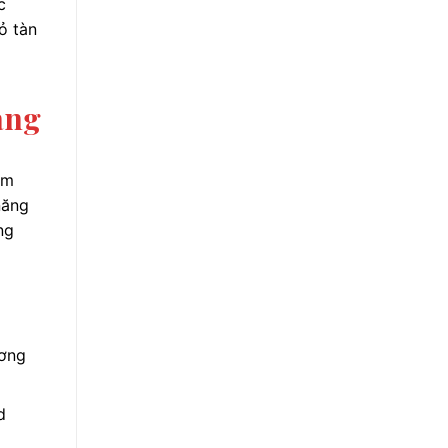
c
ỏ tàn
ang
âm
năng
ng
ương
d