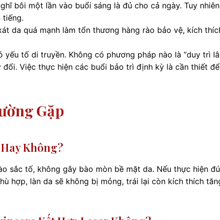
hĩ bôi một lần vào buổi sáng là đủ cho cả ngày. Tuy nhiên
 tiếng.
át da quá mạnh làm tổn thương hàng rào bảo vệ, kích thíc
ó yếu tố di truyền. Không có phương pháp nào là “duy trì lâ
ổi. Việc thực hiện các buổi bảo trì định kỳ là cần thiết để
hường Gặp
i Hay Không?
ào sắc tố, không gây bào mòn bề mặt da. Nếu thực hiện đ
hù hợp, làn da sẽ không bị mỏng, trái lại còn kích thích tăn