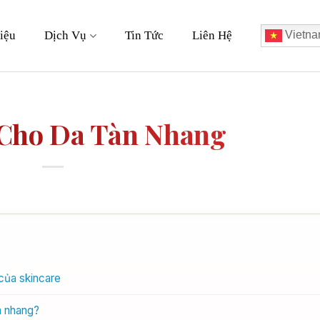
iệu
Dịch Vụ
Tin Tức
Liên Hệ
Vietna
 Cho Da Tàn Nhang
của skincare
n nhang?