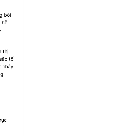
g bôi
ể hỗ
p
 thị
sắc tố
t cháy
ng
hục