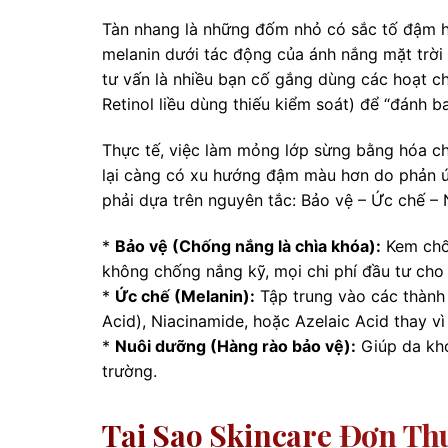
Tàn nhang là những đốm nhỏ có sắc tố đậm h
melanin dưới tác động của ánh nắng mặt trời 
tư vấn là nhiều bạn cố gắng dùng các hoạt 
Retinol liều dùng thiếu kiểm soát) để “đánh b
Thực tế, việc làm mỏng lớp sừng bằng hóa chấ
lại càng có xu hướng đậm màu hơn do phản ứn
phải dựa trên nguyên tắc: Bảo vệ – Ức chế –
*
Bảo vệ (Chống nắng là chìa khóa):
Kem chốn
không chống nắng kỹ, mọi chi phí đầu tư cho 
*
Ức chế (Melanin):
Tập trung vào các thành
Acid), Niacinamide, hoặc Azelaic Acid thay v
*
Nuôi dưỡng (Hàng rào bảo vệ):
Giúp da khỏ
trường.
Tại Sao Skincare Đơn Th