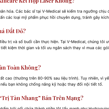
kincare Kết Hợp Laser Không?
hân hóa. Các bác sĩ tại V-Medical sẽ kiểm tra ngưỡng chịu
vấn các loại mỹ phẩm phục hồi chuyên dụng, tránh gây kích
uá Đắt Đỏ?
ều trị và số buổi cần thực hiện. Tại V-Medical, chúng tôi ư
tiết kiệm thời gian và tối ưu ngân sách thay vì mua các gói
oàn Toàn Không?
rất cao (thường trên 80-90% sau liệu trình). Tuy nhiên, vì y
 nếu bạn không chống nắng kỹ hoặc thay đổi nội tiết tố.
“trị Tàn Nhang” Bán Trên Mạng?
 phẩm trôi nổi chứa thành phần lột tẩy mạnh như Hydroquin