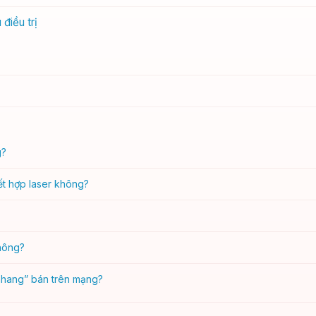
điều trị
g?
ết hợp laser không?
không?
nhang” bán trên mạng?