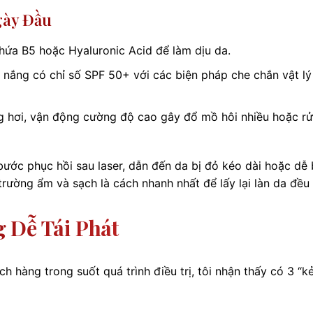
gày Đầu
ứa B5 hoặc Hyaluronic Acid để làm dịu da.
nắng có chỉ số SPF 50+ với các biện pháp che chắn vật lý
 hơi, vận động cường độ cao gây đổ mồ hôi nhiều hoặc r
ước phục hồi sau laser, dẫn đến da bị đỏ kéo dài hoặc dễ 
trường ẩm và sạch là cách nhanh nhất để lấy lại làn da đều
 Dễ Tái Phát
 hàng trong suốt quá trình điều trị, tôi nhận thấy có 3 “kẻ