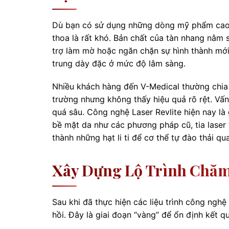
Dù bạn có sử dụng những dòng mỹ phẩm cao c
thoa là rất khó. Bản chất của tàn nhang nằm s
trợ làm mờ hoặc ngăn chặn sự hình thành mớ
trung dày đặc ở mức độ lâm sàng.
Nhiều khách hàng đến V-Medical thường chia s
trường nhưng không thấy hiệu quả rõ rệt. Vấ
quá sâu. Công nghệ Laser Revlite hiện nay là
bề mặt da như các phương pháp cũ, tia laser
thành những hạt li ti để cơ thể tự đào thải qu
Xây Dựng Lộ Trình Chăm
Sau khi đã thực hiện các liệu trình công ngh
hồi. Đây là giai đoạn “vàng” để ổn định kết q