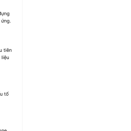
 đựng
 ứng.
u tiên
 liệu
ếu tố
one