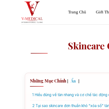
Skip
to
Trang Chủ
Giới Th
content
Skincare
Những Mục Chính
[
Ẩn
]
1
Hiểu đúng về tàn nhang và cơ chế tác động 
2
Tại sao skincare đơn thuần khó “xóa sổ” tà