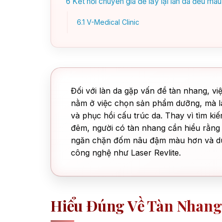
6
Kết nối chuyên gia để lấy lại làn da đều màu
6.1
V-Medical Clinic
Đối với làn da gặp vấn đề tàn nhang, v
nằm ở việc chọn sản phẩm dưỡng, mà là 
và phục hồi cấu trúc da. Thay vì tìm ki
đêm, người có tàn nhang cần hiểu rằng 
ngăn chặn đốm nâu đậm màu hơn và duy 
công nghệ như Laser Revlite.
Hiểu Đúng Về Tàn Nhang