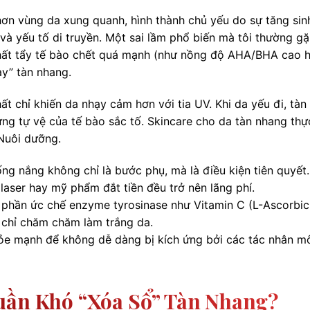
ơn vùng da xung quanh, hình thành chủ yếu do sự tăng sin
và yếu tố di truyền. Một sai lầm phổ biến mà tôi thường gặ
chất tẩy tế bào chết quá mạnh (như nồng độ AHA/BHA cao 
ay” tàn nhang.
t chỉ khiến da nhạy cảm hơn với tia UV. Khi da yếu đi, tàn
g tự vệ của tế bào sắc tố. Skincare cho da tàn nhang thự
 Nuôi dưỡng.
g nắng không chỉ là bước phụ, mà là điều kiện tiên quyết
laser hay mỹ phẩm đắt tiền đều trở nên lãng phí.
 phần ức chế enzyme tyrosinase như Vitamin C (L-Ascorbic
ì chỉ chăm chăm làm trắng da.
e mạnh để không dễ dàng bị kích ứng bởi các tác nhân m
uần Khó “xóa Sổ” Tàn Nhang?