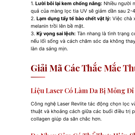
1.
Lười bôi lại kem chống nắng:
Nhiều người ng
quả của màng lọc tia UV sẽ giảm dần sau 2-4
2.
Lạm dụng tẩy tế bào chết vật lý:
Việc chà x
melanin trồi lên bề mặt.
3.
Kỳ vọng sai lệch:
Tàn nhang là tình trạng c
nếu lối sống và cách chăm sóc da không thay đ
làn da sáng mịn.
Giải Mã Các Thắc Mắc T
Liệu Laser Có Làm Da Bị Mỏng Đ
Công nghệ Laser Revlite tác động chọn lọc v
thuật và khoảng cách giữa các buổi điều trị p
collagen giúp da săn chắc hơn.