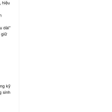
, hiệu
h
u dài”
 giữ
úng kỹ
g sinh