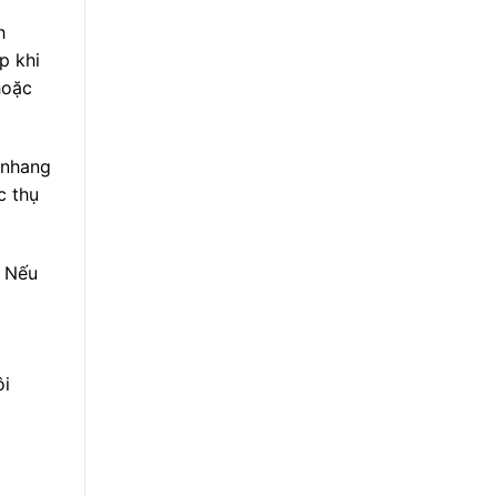
h
p khi
hoặc
 nhang
c thụ
. Nếu
ôi