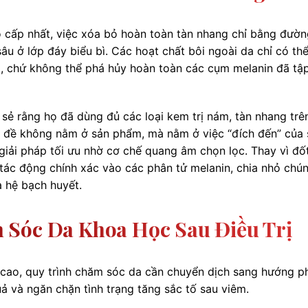
ấp nhất, việc xóa bỏ hoàn toàn tàn nhang chỉ bằng đườn
âu ở lớp đáy biểu bì. Các hoạt chất bôi ngoài da chỉ có th
i, chứ không thể phá hủy hoàn toàn các cụm melanin đã tậ
ẻ rằng họ đã dùng đủ các loại kem trị nám, tàn nhang trên
n đề không nằm ở sản phẩm, mà nằm ở việc “đích đến” của 
 giải pháp tối ưu nhờ cơ chế quang âm chọn lọc. Thay vì đố
 tác động chính xác vào các phân tử melanin, chia nhỏ chú
a hệ bạch huyết.
 Sóc Da Khoa Học Sau Điều Trị
ệ cao, quy trình chăm sóc da cần chuyển dịch sang hướng p
uả và ngăn chặn tình trạng tăng sắc tố sau viêm.