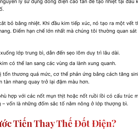
guyên lý sử dụng dòng điện cao tần để tạo nhiệt tại đầu k
ố.
cắt bỏ bằng nhiệt. Khi đầu kim tiếp xúc, nó tạo ra một vết 
ang. Điểm hạn chế lớn nhất mà chúng tôi thường quan sát
uống lớp trung bì, dẫn đến sẹo lõm duy trì lâu dài.
kim có thể lan sang các vùng da lành xung quanh.
 tổn thương quá mức, cơ thể phản ứng bằng cách tăng sin
n tàn nhang quay trở lại đậm màu hơn.
hù hợp với các nốt mụn thịt hoặc nốt ruồi lồi có cấu trúc 
g – vốn là những đốm sắc tố nằm nông ở lớp thượng bì.
Bước Tiến Thay Thế Đốt Điện?