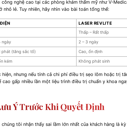
g công nghệ cao tại các phòng khám thẩm mỹ như V-Medic
ở nhỏ lẻ. Tuy nhiên, hãy nhìn vào bài toán tổng thể:
 ĐIỆN
LASER REVLITE
Thấp – Rất thấp
4 ngày
2 – 3 ngày
i phát (tăng sắc tố)
Cao, ổn định
tốn kém
Không phát sinh
hiện, nhưng nếu tính cả chi phí điều trị sẹo lõm hoặc trị t
ể cao gấp nhiều lần một liệu trình điều trị chuẩn y khoa nga
Lưu Ý Trước Khi Quyết Định
, chúng tôi nhận thấy sai lầm lớn nhất của khách hàng là k