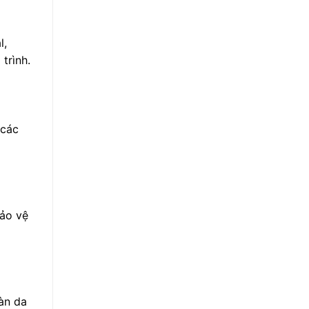
l,
trình.
 các
bảo vệ
àn da