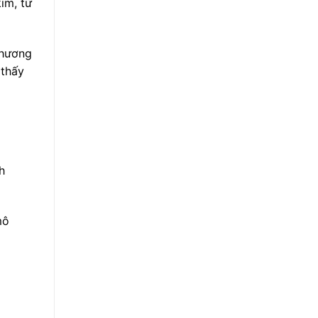
im, từ
thương
 thấy
h
mô