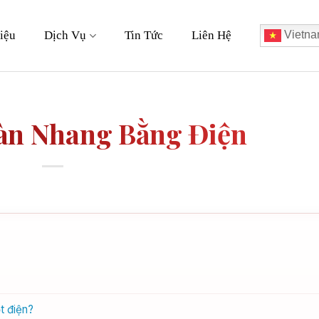
iệu
Dịch Vụ
Tin Tức
Liên Hệ
Vietna
àn Nhang Bằng Điện
t điện?