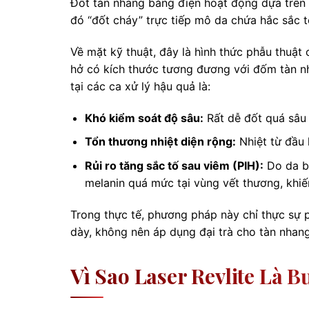
Đốt tàn nhang bằng điện hoạt động dựa trên n
đó “đốt cháy” trực tiếp mô da chứa hắc sắc t
Về mặt kỹ thuật, đây là hình thức phẫu thuật 
hở có kích thước tương đương với đốm tàn nh
tại các ca xử lý hậu quả là:
Khó kiểm soát độ sâu:
Rất dễ đốt quá sâu x
Tổn thương nhiệt diện rộng:
Nhiệt từ đầu 
Rủi ro tăng sắc tố sau viêm (PIH):
Do da bị
melanin quá mức tại vùng vết thương, khiế
Trong thực tế, phương pháp này chỉ thực sự p
dày, không nên áp dụng đại trà cho tàn nhan
Vì Sao Laser Revlite Là 