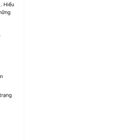
. Hiểu
những
.
ến
trạng