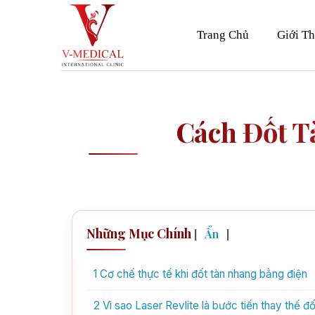
Skip
to
Trang Chủ
Giới Th
content
Cách Đốt T
Những Mục Chính
[
Ẩn
]
1
Cơ chế thực tế khi đốt tàn nhang bằng điện
2
Vì sao Laser Revlite là bước tiến thay thế đố