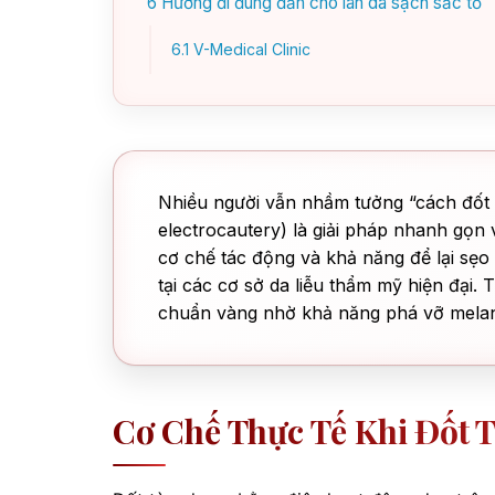
6
Hướng đi đúng đắn cho làn da sạch sắc tố
6.1
V-Medical Clinic
Nhiều người vẫn nhầm tưởng “cách đốt 
electrocautery) là giải pháp nhanh gọn 
cơ chế tác động và khả năng để lại sẹo
tại các cơ sở da liễu thẩm mỹ hiện đại.
chuẩn vàng nhờ khả năng phá vỡ melani
Cơ Chế Thực Tế Khi Đốt 