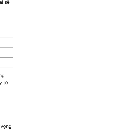
al sẽ
ăng
y từ
ỳ vọng