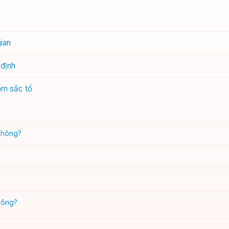
gian
 định
ốm sắc tố
không?
không?