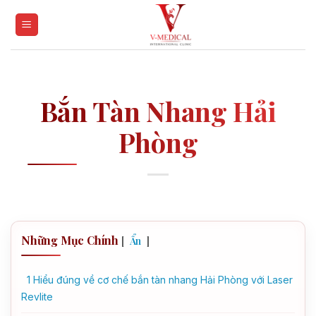
Skip
to
content
Bắn Tàn Nhang Hải
Phòng
Những Mục Chính
[
]
Ẩn
1
Hiểu đúng về cơ chế bắn tàn nhang Hải Phòng với Laser
Revlite