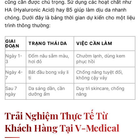
cũng cần được chú trọng. Sử dụng các hoạt chất như
HA (Hyaluronic Acid) hay B5 giúp làm dịu da nhanh
chóng. Dưới đây là bảng thời gian dự kiến cho một liệu
trình thông thường:
GIAI
TRẠNG THÁI DA
VIỆC CẦN LÀM
ĐOẠN
Ngày 1-
Đốm nâu sẫm màu,
Chườm lạnh, dùng kem
3
hơi đỏ
phục hồi
Ngày 4-
Bắt đầu bong vảy li
Chống nắng tuyệt đối,
7
ti
không cậy vảy
Sau 7
Da sáng dần, cần
Duy trì skincare, chống
ngày
dưỡng ẩm
nắng
Trải Nghiệm Thực Tế Từ
Khách Hàng Tại V-Medical