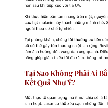
hơn sau khi tiếp xúc với tia UV.
Khi thực hiện bắn tàn nhang trên mặt, nguyên 
các hạt melanin này thành những mảnh nhỏ. S
ngoài theo cơ chế tự nhiên.
Tại phòng khám, chúng tôi thường ưu tiên côn
cũ có thể gây tổn thương nhiệt lan rộng, Rev
làm ảnh hưởng đến vùng da xung quanh. Điều 
năng giúp giảm thiểu tối đa rủi ro bỏng rát ho
Tại Sao Không Phải Ai B
Kết Quả Như Ý?
Một thực tế quan trọng mà ít nơi chia sẻ là 
sinh hoạt. Laser có thể xóa sạch những đốm h