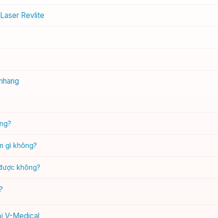
Laser Revlite
 nhang
ông?
m gì không?
 được không?
?
ại V-Medical