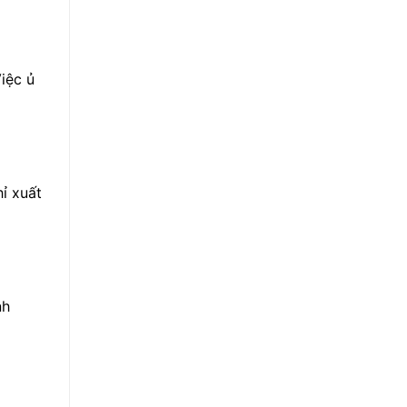
iệc ủ
hỉ xuất
nh