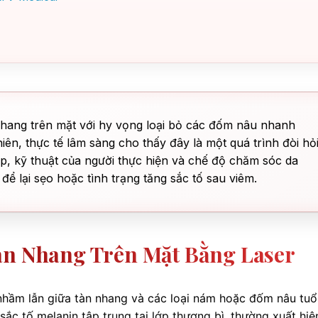
nhang trên mặt với hy vọng loại bỏ các đốm nâu nhanh
iên, thực tế lâm sàng cho thấy đây là một quá trình đòi hỏ
p, kỹ thuật của người thực hiện và chế độ chăm sóc da
ể lại sẹo hoặc tình trạng tăng sắc tố sau viêm.
àn Nhang Trên Mặt Bằng Laser
hầm lẫn giữa tàn nhang và các loại nám hoặc đốm nâu tuổi
ắc tố melanin tập trung tại lớp thượng bì, thường xuất hiệ