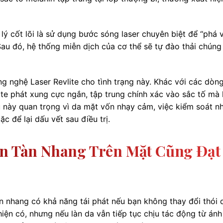
lý cốt lõi là sử dụng bước sóng laser chuyên biệt để “phá 
au đó, hệ thống miễn dịch của cơ thể sẽ tự đào thải chúng
g nghệ Laser Revlite cho tình trạng này. Khác với các dòng
lite phát xung cực ngắn, tập trung chính xác vào sắc tố mà
này quan trọng vì da mặt vốn nhạy cảm, việc kiểm soát nh
ặc để lại dấu vết sau điều trị.
ắn Tàn Nhang Trên Mặt Cũng Đạt
tàn nhang có khả năng tái phát nếu bạn không thay đổi thói
iện có, nhưng nếu làn da vẫn tiếp tục chịu tác động từ án