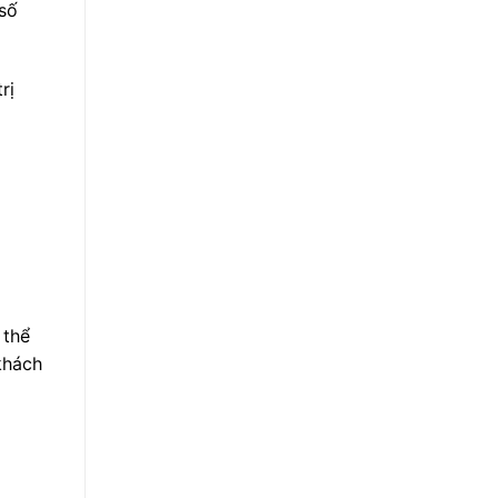
 số
rị
 thể
khách