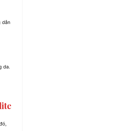
g dẫn
g da.
ite
đó,