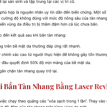
i sản sinh và tập trung tại các vị trí cũ.
phù hợp là nguyên nhân uy tín dẫn đến biến chứng. Một số
c cường độ không đúng với mức độ nông sâu của tàn nhan
hiến vùng da điều trị bị thâm đậm hơn cả lúc chưa bắn.
p đến kết quả sau khi bắn tàn nhang:
g trên bề mặt da thường đáp ứng rất nhanh.
ự chính xác cao từ người thực hiện để không gây tổn thươn
y đầu quyết định 50% độ mịn màng của bề mặt da.
ăn chặn tàn nhang quay trở lại.
 Bắn Tàn Nhang Bằng Laser Revl
việc chạy theo quảng cáo “xóa sạch trong 1 lần”. Thay vào 
và độ đậm của tàn nhang trên từng vùng da mặt.