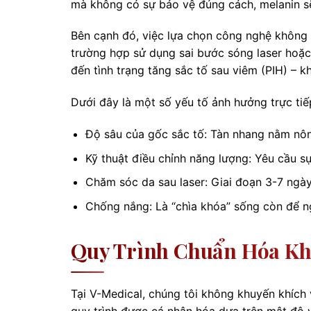
mà không có sự bảo vệ đúng cách, melanin sẽ lạ
Bên cạnh đó, việc lựa chọn công nghệ không 
trường hợp sử dụng sai bước sóng laser hoặ
đến tình trạng tăng sắc tố sau viêm (PIH) – k
Dưới đây là một số yếu tố ảnh hưởng trực tiế
Độ sâu của gốc sắc tố: Tàn nhang nằm nôn
Kỹ thuật điều chỉnh năng lượng: Yêu cầu s
Chăm sóc da sau laser: Giai đoạn 3-7 ngà
Chống nắng: Là “chìa khóa” sống còn để ng
Quy Trình Chuẩn Hóa Khi
Tại V-Medical, chúng tôi không khuyến khích 
quy trình được cá nhân hóa dựa trên mật độ 