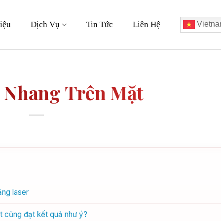
iệu
Dịch Vụ
Tin Tức
Liên Hệ
Vietna
 Nhang Trên Mặt
ằng laser
t cũng đạt kết quả như ý?