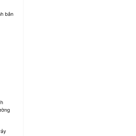
nh bắn
ch
hường
vảy