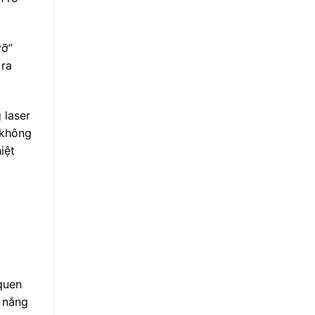
vỡ”
 ra
 laser
 không
iệt
 quen
h nắng