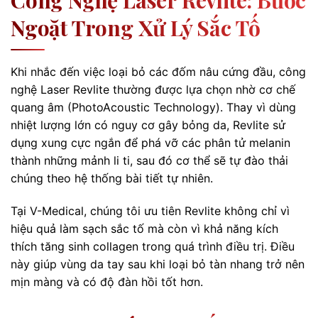
Công Nghệ Laser Revlite: Bước
Ngoặt Trong Xử Lý Sắc Tố
Khi nhắc đến việc loại bỏ các đốm nâu cứng đầu, công
nghệ Laser Revlite thường được lựa chọn nhờ cơ chế
quang âm (PhotoAcoustic Technology). Thay vì dùng
nhiệt lượng lớn có nguy cơ gây bỏng da, Revlite sử
dụng xung cực ngắn để phá vỡ các phân tử melanin
thành những mảnh li ti, sau đó cơ thể sẽ tự đào thải
chúng theo hệ thống bài tiết tự nhiên.
Tại V-Medical, chúng tôi ưu tiên Revlite không chỉ vì
hiệu quả làm sạch sắc tố mà còn vì khả năng kích
thích tăng sinh collagen trong quá trình điều trị. Điều
này giúp vùng da tay sau khi loại bỏ tàn nhang trở nên
mịn màng và có độ đàn hồi tốt hơn.