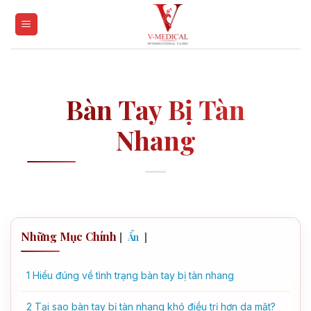
Skip
to
content
Bàn Tay Bị Tàn
Nhang
Những Mục Chính
[
]
Ẩn
1
Hiểu đúng về tình trạng bàn tay bị tàn nhang
2
Tại sao bàn tay bị tàn nhang khó điều trị hơn da mặt?