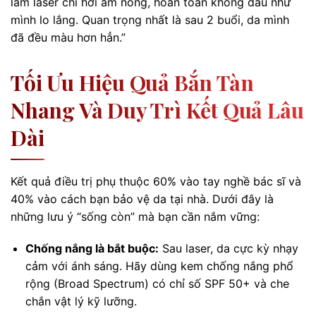
làm laser chỉ hơi ấm nóng, hoàn toàn không đau như
mình lo lắng. Quan trọng nhất là sau 2 buổi, da mình
đã đều màu hơn hẳn.”
Tối Ưu Hiệu Quả Bắn Tàn
Nhang Và Duy Trì Kết Quả Lâu
Dài
Kết quả điều trị phụ thuộc 60% vào tay nghề bác sĩ và
40% vào cách bạn bảo vệ da tại nhà. Dưới đây là
những lưu ý “sống còn” mà bạn cần nắm vững:
Chống nắng là bắt buộc:
Sau laser, da cực kỳ nhạy
cảm với ánh sáng. Hãy dùng kem chống nắng phổ
rộng (Broad Spectrum) có chỉ số SPF 50+ và che
chắn vật lý kỹ lưỡng.