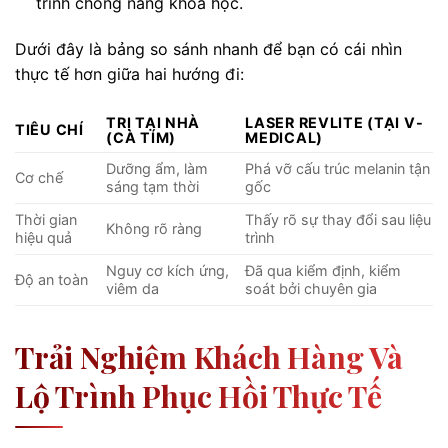
trình chống nắng khoa học.
Dưới đây là bảng so sánh nhanh để bạn có cái nhìn
thực tế hơn giữa hai hướng đi:
TRỊ TẠI NHÀ
LASER REVLITE (TẠI V-
TIÊU CHÍ
(CÀ TÍM)
MEDICAL)
Dưỡng ẩm, làm
Phá vỡ cấu trúc melanin tận
Cơ chế
sáng tạm thời
gốc
Thời gian
Thấy rõ sự thay đổi sau liệu
Không rõ ràng
hiệu quả
trình
Nguy cơ kích ứng,
Đã qua kiểm định, kiểm
Độ an toàn
viêm da
soát bởi chuyên gia
Trải Nghiệm Khách Hàng Và
Lộ Trình Phục Hồi Thực Tế