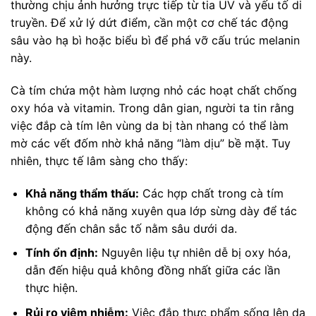
thường chịu ảnh hưởng trực tiếp từ tia UV và yếu tố di
truyền. Để xử lý dứt điểm, cần một cơ chế tác động
sâu vào hạ bì hoặc biểu bì để phá vỡ cấu trúc melanin
này.
Cà tím chứa một hàm lượng nhỏ các hoạt chất chống
oxy hóa và vitamin. Trong dân gian, người ta tin rằng
việc đắp cà tím lên vùng da bị tàn nhang có thể làm
mờ các vết đốm nhờ khả năng “làm dịu” bề mặt. Tuy
nhiên, thực tế lâm sàng cho thấy:
Khả năng thẩm thấu:
Các hợp chất trong cà tím
không có khả năng xuyên qua lớp sừng dày để tác
động đến chân sắc tố nằm sâu dưới da.
Tính ổn định:
Nguyên liệu tự nhiên dễ bị oxy hóa,
dẫn đến hiệu quả không đồng nhất giữa các lần
thực hiện.
Rủi ro viêm nhiễm:
Việc đắp thực phẩm sống lên da