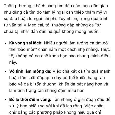
Thông thường, khách hàng tìm đến các mẹo dân gian
như dùng cà tím do tâm lý ngại can thiệp thẩm mỹ vì
sợ đau hoặc lo ngại chi phí. Tuy nhiên, trong quá trình
tư vấn tại V-Medical, tôi thường gặp những ca “tự
chữa tại nhà” dẫn đến hệ quả không mong muốn:
Kỳ vọng sai lệch:
Nhiều người lầm tưởng cà tím có
thể “bào mòn” chân nám một cách nhẹ nhàng. Thực
tế, không có cơ chế khoa học nào chứng minh điều
này.
Vô tình làm mỏng da:
Việc chà xát cà tím quá mạnh
hoặc tần suất đắp quá dày có thể khiến hàng rào
bảo vệ da bị tổn thương, khiến da bắt nắng hơn và
làm tình trạng tàn nhang đậm màu hơn.
Bỏ lỡ thời điểm vàng:
Tàn nhang ở giai đoạn đầu dễ
xử lý hơn nhiều so với khi đã lan rộng. Việc chần
chừ bằng các phương pháp không hiệu quả chỉ