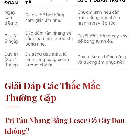
LƯU Ý QUAN TRỌNG
ĐOẠN
TẾ
Ngay
Chườm lạnh nếu cần,
Da có thể hơi hồng,
sau
tránh dùng mỹ phẩm
cảm giác ấm nhẹ.
điều trị
mạnh ngay lập tức.
Các đốm tàn nhang sẽ
Sau 3-
Tuyệt đối không cạy vảy,
sẫm màu hơn trước khi
5 ngày
để bong tự nhiên.
bong nhẹ.
Duy trì
Da sáng đều màu, lỗ
Duy trì kem chống nắng
(Sau 1
chân lông cũng có xu
và dưỡng ẩm phục hồi.
tháng)
hướng nhỏ lại.
Giải Đáp Các Thắc Mắc
Thường Gặp
Trị Tàn Nhang Bằng Laser Có Gây Đau
Không?