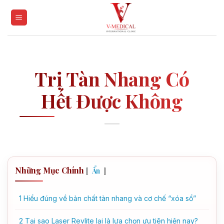
Skip
to
content
Trị Tàn Nhang Có
Hết Được Không
Những Mục Chính
[
]
Ẩn
1
Hiểu đúng về bản chất tàn nhang và cơ chế “xóa sổ”
2
Tại sao Laser Revlite lại là lựa chọn ưu tiên hiện nay?