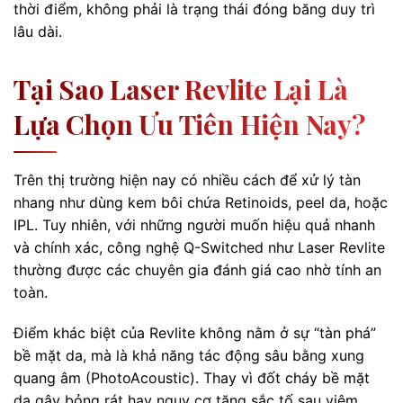
thời điểm, không phải là trạng thái đóng băng duy trì
lâu dài.
Tại Sao Laser Revlite Lại Là
Lựa Chọn Ưu Tiên Hiện Nay?
Trên thị trường hiện nay có nhiều cách để xử lý tàn
nhang như dùng kem bôi chứa Retinoids, peel da, hoặc
IPL. Tuy nhiên, với những người muốn hiệu quả nhanh
và chính xác, công nghệ Q-Switched như Laser Revlite
thường được các chuyên gia đánh giá cao nhờ tính an
toàn.
Điểm khác biệt của Revlite không nằm ở sự “tàn phá”
bề mặt da, mà là khả năng tác động sâu bằng xung
quang âm (PhotoAcoustic). Thay vì đốt cháy bề mặt
da gây bỏng rát hay nguy cơ tăng sắc tố sau viêm