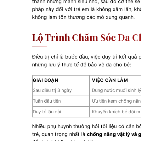
thành những mảnh siêu nhỏ, sau đó cơ thể sẽ
pháp này đối với trẻ em là không xâm lấn, kh
không làm tổn thương các mô xung quanh.
Lộ Trình Chăm Sóc Da C
Điều trị chỉ là bước đầu, việc duy trì kết qu
những lưu ý thực tế để bảo vệ da cho bé:
GIAI ĐOẠN
VIỆC CẦN LÀM
Sau điều trị 3 ngày
Dùng nước muối sinh lý
Tuần đầu tiên
Ưu tiên kem chống nắng
Duy trì lâu dài
Khuyến khích bé đội mũ
Nhiều phụ huynh thường hỏi tôi liệu có cần b
trẻ, quan trọng nhất là
chống nắng vật lý và 