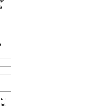
ơng
là
à
 da
 khóa