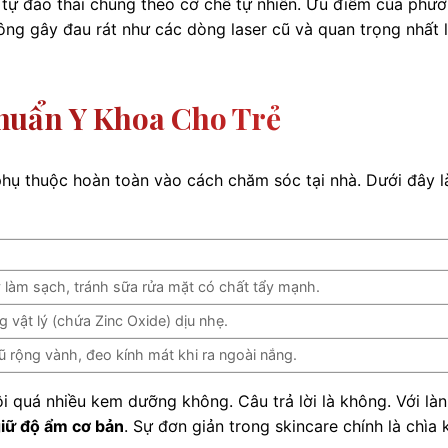
 tự đào thải chúng theo cơ chế tự nhiên. Ưu điểm của phư
ông gây đau rát như các dòng laser cũ và quan trọng nhất 
huẩn Y Khoa Cho Trẻ
ả phụ thuộc hoàn toàn vào cách chăm sóc tại nhà. Dưới đây l
 làm sạch, tránh sữa rửa mặt có chất tẩy mạnh.
 vật lý (chứa Zinc Oxide) dịu nhẹ.
 rộng vành, đeo kính mát khi ra ngoài nắng.
ôi quá nhiều kem dưỡng không. Câu trả lời là không. Với làn
giữ độ ẩm cơ bản
. Sự đơn giản trong skincare chính là chìa