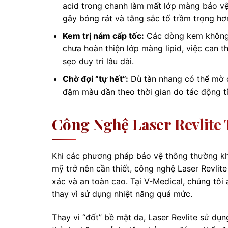
acid trong chanh làm mất lớp màng bảo vệ 
gây bỏng rát và tăng sắc tố trầm trọng hơ
Kem trị nám cấp tốc:
Các dòng kem không 
chưa hoàn thiện lớp màng lipid, việc can 
sẹo duy trì lâu dài.
Chờ đợi “tự hết”:
Dù tàn nhang có thể mờ đ
đậm màu dần theo thời gian do tác động tí
Công Nghệ Laser Revlite 
Khi các phương pháp bảo vệ thông thường kh
mỹ trở nên cần thiết, công nghệ Laser Revlite
xác và an toàn cao. Tại V-Medical, chúng tô
thay vì sử dụng nhiệt năng quá mức.
Thay vì “đốt” bề mặt da, Laser Revlite sử d