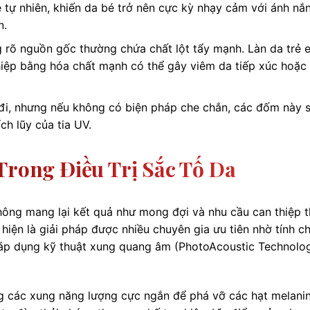
tự nhiên, khiến da bé trở nên cực kỳ nhạy cảm với ánh nắ
n.
rõ nguồn gốc thường chứa chất lột tẩy mạnh. Làn da trẻ 
thiệp bằng hóa chất mạnh có thể gây viêm da tiếp xúc hoặc 
i, nhưng nếu không có biện pháp che chắn, các đốm này 
ch lũy của tia UV.
Trong Điều Trị Sắc Tố Da
ông mang lại kết quả như mong đợi và nhu cầu can thiệp 
 hiện là giải pháp được nhiều chuyên gia ưu tiên nhờ tính c
i áp dụng kỹ thuật xung quang âm (PhotoAcoustic Technolo
ụng các xung năng lượng cực ngắn để phá vỡ các hạt melani