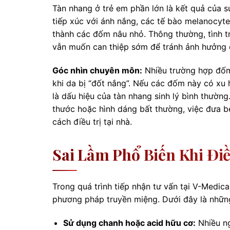
Tàn nhang ở trẻ em phần lớn là kết quả của sự
tiếp xúc với ánh nắng, các tế bào melanocyte
thành các đốm nâu nhỏ. Thông thường, tình 
vẫn muốn can thiệp sớm để tránh ảnh hưởng đế
Góc nhìn chuyên môn:
Nhiều trường hợp đốm 
khi da bị “đốt nắng”. Nếu các đốm này có xu 
là dấu hiệu của tàn nhang sinh lý bình thường
thước hoặc hình dáng bất thường, việc đưa bé 
cách điều trị tại nhà.
Sai Lầm Phổ Biến Khi Đi
Trong quá trình tiếp nhận tư vấn tại V-Medic
phương pháp truyền miệng. Dưới đây là những
Sử dụng chanh hoặc acid hữu cơ:
Nhiều ng