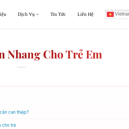
iệu
Dịch Vụ
Tin Tức
Liên Hệ
Vietna
àn Nhang Cho Trẻ Em
 cần can thiệp?
à cho trẻ