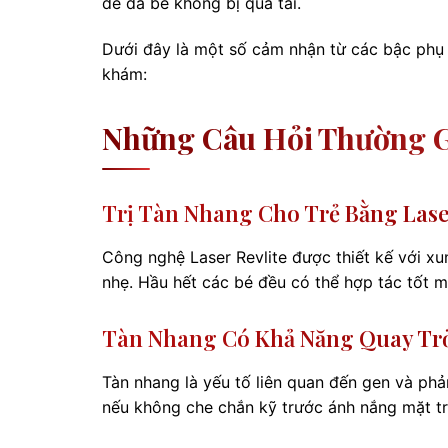
để da bé không bị quá tải.
Dưới đây là một số cảm nhận từ các bậc phụ 
khám:
Những Câu Hỏi Thường G
Trị Tàn Nhang Cho Trẻ Bằng Las
Công nghệ Laser Revlite được thiết kế với xu
nhẹ. Hầu hết các bé đều có thể hợp tác tốt
Tàn Nhang Có Khả Năng Quay Trở
Tàn nhang là yếu tố liên quan đến gen và phả
nếu không che chắn kỹ trước ánh nắng mặt trờ