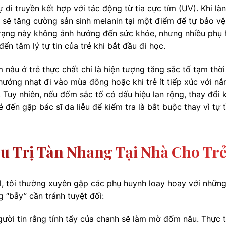
 di truyền kết hợp với tác động từ tia cực tím (UV). Khi là
 sẽ tăng cường sản sinh melanin tại một điểm để tự bảo vệ
trạng này không ảnh hưởng đến sức khỏe, nhưng nhiều phụ
n tâm lý tự tin của trẻ khi bắt đầu đi học.
nâu ở trẻ thực chất chỉ là hiện tượng tăng sắc tố tạm thời
hướng nhạt đi vào mùa đông hoặc khi trẻ ít tiếp xúc với nắ
. Tuy nhiên, nếu đốm sắc tố có dấu hiệu lan rộng, thay đổi 
đến gặp bác sĩ da liễu để kiểm tra là bắt buộc thay vì tự 
ều Trị Tàn Nhang Tại Nhà Cho Tr
al, tôi thường xuyên gặp các phụ huynh loay hoay với nhữn
 “bẫy” cần tránh tuyệt đối:
ười tin rằng tính tẩy của chanh sẽ làm mờ đốm nâu. Thực t