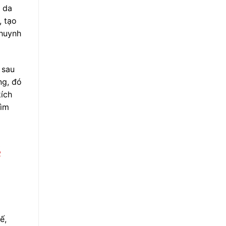
n da
, tạo
 huynh
 sau
ng, đó
kích
tìm
ẻ
g
ế,