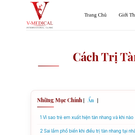
Skip
to
Trang Chủ
Giới Th
content
Cách Trị T
Những Mục Chính
[
Ẩn
]
1
Vì sao trẻ em xuất hiện tàn nhang và khi nào
2
Sai lầm phổ biến khi điều trị tàn nhang tại nh