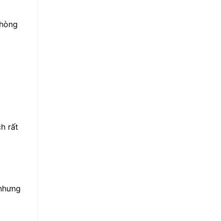
phòng
h rất
 nhưng