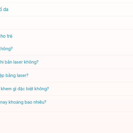
tố da
ho trẻ
 không?
hi bắn laser không?
iệp bằng laser?
g khem gì đặc biệt không?
ện nay khoảng bao nhiêu?