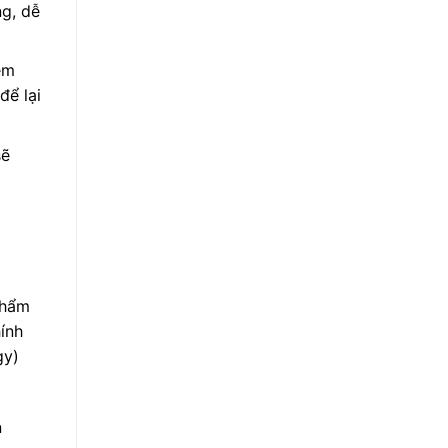
ng, dễ
em
để lại
sẽ
thẩm
hính
gy)
n