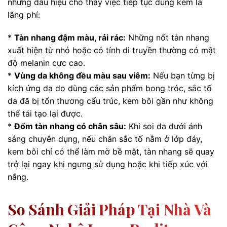
những dấu hiệu cho thấy việc tiếp tục dùng kem là
lãng phí:
*
Tàn nhang đậm màu, rải rác:
Những nốt tàn nhang
xuất hiện từ nhỏ hoặc có tính di truyền thường có mật
độ melanin cực cao.
*
Vùng da không đều màu sau viêm:
Nếu bạn từng bị
kích ứng da do dùng các sản phẩm bong tróc, sắc tố
da đã bị tổn thương cấu trúc, kem bôi gần như không
thể tái tạo lại được.
*
Đốm tàn nhang có chân sâu:
Khi soi da dưới ánh
sáng chuyên dụng, nếu chân sắc tố nằm ở lớp đáy,
kem bôi chỉ có thể làm mờ bề mặt, tàn nhang sẽ quay
trở lại ngay khi ngưng sử dụng hoặc khi tiếp xúc với
nắng.
So Sánh Giải Pháp Tại Nhà Và