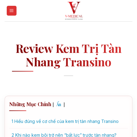
Skip
to
content
Review Kem Trị Tàn
Nhang Transino
Những Mục Chính
[
]
Ẩn
1
Hiểu đúng về cơ chế của kem trị tàn nhang Transino
2
Khi nào kem bôi trở nên “bất lực” trước tàn nhang?