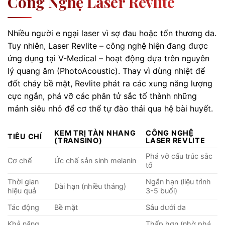
Công Nghệ Laser Revlite
Nhiều người e ngại laser vì sợ đau hoặc tổn thương da.
Tuy nhiên, Laser Revlite – công nghệ hiện đang được
ứng dụng tại V-Medical – hoạt động dựa trên nguyên
lý quang âm (PhotoAcoustic). Thay vì dùng nhiệt để
đốt cháy bề mặt, Revlite phát ra các xung năng lượng
cực ngắn, phá vỡ các phân tử sắc tố thành những
mảnh siêu nhỏ để cơ thể tự đào thải qua hệ bài huyết.
KEM TRỊ TÀN NHANG
CÔNG NGHỆ
TIÊU CHÍ
(TRANSINO)
LASER REVLITE
Phá vỡ cấu trúc sắc
Cơ chế
Ức chế sản sinh melanin
tố
Thời gian
Ngắn hạn (liệu trình
Dài hạn (nhiều tháng)
hiệu quả
3-5 buổi)
Tác động
Bề mặt
Sâu dưới da
Khả năng
Thấp hơn (nhờ phá