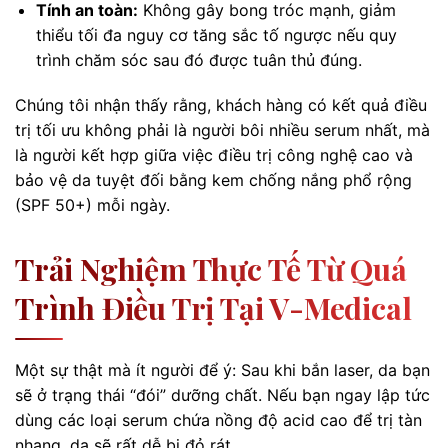
Tính an toàn:
Không gây bong tróc mạnh, giảm
thiểu tối đa nguy cơ tăng sắc tố ngược nếu quy
trình chăm sóc sau đó được tuân thủ đúng.
Chúng tôi nhận thấy rằng, khách hàng có kết quả điều
trị tối ưu không phải là người bôi nhiều serum nhất, mà
là người kết hợp giữa việc điều trị công nghệ cao và
bảo vệ da tuyệt đối bằng kem chống nắng phổ rộng
(SPF 50+) mỗi ngày.
Trải Nghiệm Thực Tế Từ Quá
Trình Điều Trị Tại V-Medical
Một sự thật mà ít người để ý: Sau khi bắn laser, da bạn
sẽ ở trạng thái “đói” dưỡng chất. Nếu bạn ngay lập tức
dùng các loại serum chứa nồng độ acid cao để trị tàn
nhang, da sẽ rất dễ bị đỏ rát.