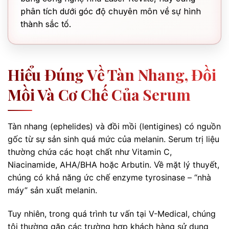
phân tích dưới góc độ chuyên môn về sự hình
thành sắc tố.
Hiểu Đúng Về Tàn Nhang, Đồi
Mồi Và Cơ Chế Của Serum
Tàn nhang (ephelides) và đồi mồi (lentigines) có nguồn
gốc từ sự sản sinh quá mức của melanin. Serum trị liệu
thường chứa các hoạt chất như Vitamin C,
Niacinamide, AHA/BHA hoặc Arbutin. Về mặt lý thuyết,
chúng có khả năng ức chế enzyme tyrosinase – “nhà
máy” sản xuất melanin.
Tuy nhiên, trong quá trình tư vấn tại V-Medical, chúng
tôi thường gặp các trường hợp khách hàng sử dụng