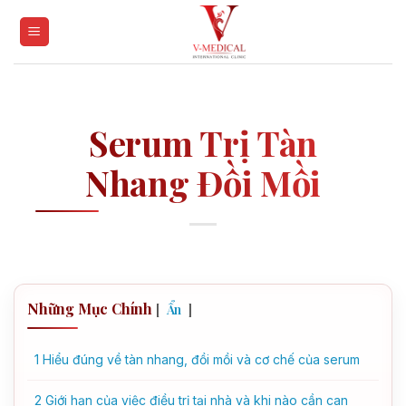
Skip
to
content
Serum Trị Tàn
Nhang Đồi Mồi
Những Mục Chính
[
]
Ẩn
1
Hiểu đúng về tàn nhang, đồi mồi và cơ chế của serum
2
Giới hạn của việc điều trị tại nhà và khi nào cần can