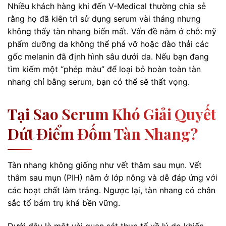
Nhiều khách hàng khi đến V-Medical thường chia sẻ
rằng họ đã kiên trì sử dụng serum vài tháng nhưng
không thấy tàn nhang biến mất. Vấn đề nằm ở chỗ: mỹ
phẩm dưỡng da không thể phá vỡ hoặc đào thải các
gốc melanin đã định hình sâu dưới da. Nếu bạn đang
tìm kiếm một “phép màu” để loại bỏ hoàn toàn tàn
nhang chỉ bằng serum, bạn có thể sẽ thất vọng.
Tại Sao Serum Khó Giải Quyết
Dứt Điểm Đốm Tàn Nhang?
Tàn nhang không giống như vết thâm sau mụn. Vết
thâm sau mụn (PIH) nằm ở lớp nông và dễ đáp ứng với
các hoạt chất làm trắng. Ngược lại, tàn nhang có chân
sắc tố bám trụ khá bền vững.
Dưới đây là một vài quan sát thực tế về lý do khiến