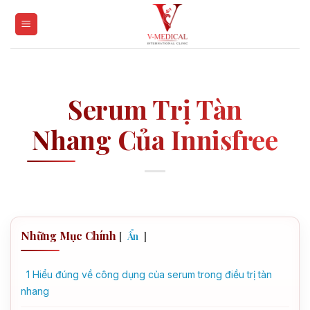
Skip
to
content
Serum Trị Tàn
Nhang Của Innisfree
Những Mục Chính
[
]
Ẩn
1
Hiểu đúng về công dụng của serum trong điều trị tàn
nhang