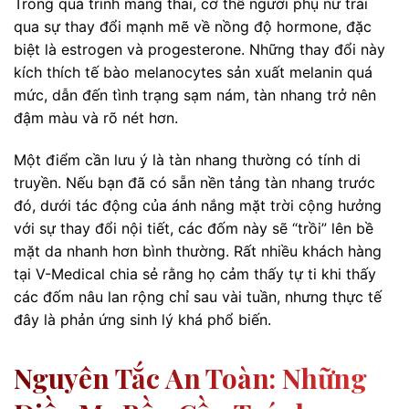
Trong quá trình mang thai, cơ thể người phụ nữ trải
qua sự thay đổi mạnh mẽ về nồng độ hormone, đặc
biệt là estrogen và progesterone. Những thay đổi này
kích thích tế bào melanocytes sản xuất melanin quá
mức, dẫn đến tình trạng sạm nám, tàn nhang trở nên
đậm màu và rõ nét hơn.
Một điểm cần lưu ý là tàn nhang thường có tính di
truyền. Nếu bạn đã có sẵn nền tảng tàn nhang trước
đó, dưới tác động của ánh nắng mặt trời cộng hưởng
với sự thay đổi nội tiết, các đốm này sẽ “trồi” lên bề
mặt da nhanh hơn bình thường. Rất nhiều khách hàng
tại V-Medical chia sẻ rằng họ cảm thấy tự ti khi thấy
các đốm nâu lan rộng chỉ sau vài tuần, nhưng thực tế
đây là phản ứng sinh lý khá phổ biến.
Nguyên Tắc An Toàn: Những