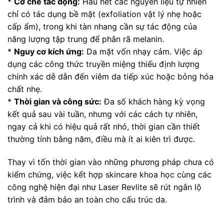
*
Cơ chế tác động:
Hầu hết các nguyên liệu tự nhiên
chỉ có tác dụng bề mặt (exfoliation vật lý nhẹ hoặc
cấp ẩm), trong khi tàn nhang cần sự tác động của
năng lượng tập trung để phân rã melanin.
*
Nguy cơ kích ứng:
Da mặt vốn nhạy cảm. Việc áp
dụng các công thức truyền miệng thiếu định lượng
chính xác dễ dẫn đến viêm da tiếp xúc hoặc bỏng hóa
chất nhẹ.
*
Thời gian và công sức:
Đa số khách hàng kỳ vọng
kết quả sau vài tuần, nhưng với các cách tự nhiên,
ngay cả khi có hiệu quả rất nhỏ, thời gian cần thiết
thường tính bằng năm, điều mà ít ai kiên trì được.
Thay vì tốn thời gian vào những phương pháp chưa có
kiểm chứng, việc kết hợp skincare khoa học cùng các
công nghệ hiện đại như Laser Revlite sẽ rút ngắn lộ
trình và đảm bảo an toàn cho cấu trúc da.