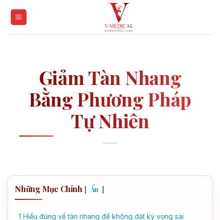
Skip
to
content
Giảm Tàn Nhang
Bằng Phương Pháp
Tự Nhiên
Những Mục Chính
[
]
Ẩn
1
Hiểu đúng về tàn nhang để không đặt kỳ vọng sai