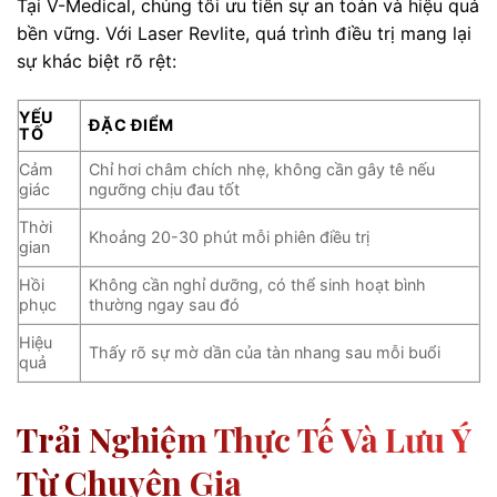
Tại V-Medical, chúng tôi ưu tiên sự an toàn và hiệu quả
bền vững. Với Laser Revlite, quá trình điều trị mang lại
sự khác biệt rõ rệt:
YẾU
ĐẶC ĐIỂM
TỐ
Cảm
Chỉ hơi châm chích nhẹ, không cần gây tê nếu
giác
ngưỡng chịu đau tốt
Thời
Khoảng 20-30 phút mỗi phiên điều trị
gian
Hồi
Không cần nghỉ dưỡng, có thể sinh hoạt bình
phục
thường ngay sau đó
Hiệu
Thấy rõ sự mờ dần của tàn nhang sau mỗi buổi
quả
Trải Nghiệm Thực Tế Và Lưu Ý
Từ Chuyên Gia