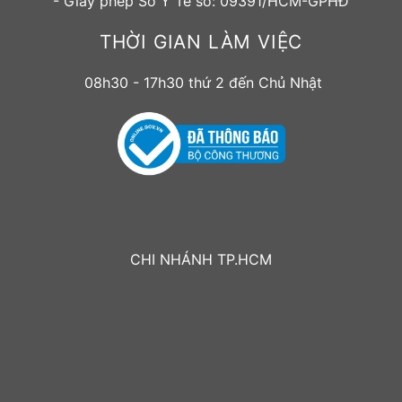
- Giấy phép Sở Y Tế số: 09391/HCM-GPHĐ
THỜI GIAN LÀM VIỆC
08h30 - 17h30 thứ 2 đến Chủ Nhật
CHI NHÁNH TP.HCM