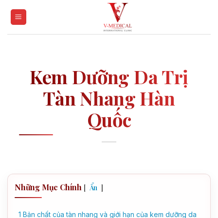
Skip
to
content
Kem Dưỡng Da Trị
Tàn Nhang Hàn
Quốc
Những Mục Chính
[
]
Ẩn
1
Bản chất của tàn nhang và giới hạn của kem dưỡng da