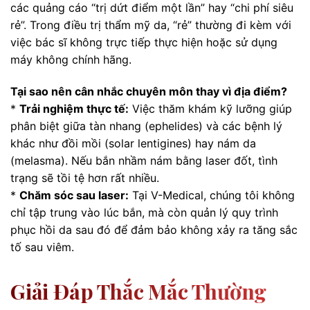
các quảng cáo “trị dứt điểm một lần” hay “chi phí siêu
rẻ”. Trong điều trị thẩm mỹ da, “rẻ” thường đi kèm với
việc bác sĩ không trực tiếp thực hiện hoặc sử dụng
máy không chính hãng.
Tại sao nên cân nhắc chuyên môn thay vì địa điểm?
*
Trải nghiệm thực tế:
Việc thăm khám kỹ lưỡng giúp
phân biệt giữa tàn nhang (ephelides) và các bệnh lý
khác như đồi mồi (solar lentigines) hay nám da
(melasma). Nếu bắn nhầm nám bằng laser đốt, tình
trạng sẽ tồi tệ hơn rất nhiều.
*
Chăm sóc sau laser:
Tại V-Medical, chúng tôi không
chỉ tập trung vào lúc bắn, mà còn quản lý quy trình
phục hồi da sau đó để đảm bảo không xảy ra tăng sắc
tố sau viêm.
Giải Đáp Thắc Mắc Thường