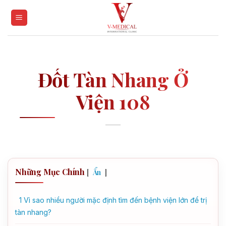
Skip
to
content
Đốt Tàn Nhang Ở
Viện 108
Những Mục Chính
[
]
Ẩn
1
Vì sao nhiều người mặc định tìm đến bệnh viện lớn để trị
tàn nhang?