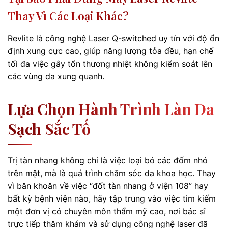
Thay Vì Các Loại Khác?
Revlite là công nghệ Laser Q-switched uy tín với độ ổn
định xung cực cao, giúp năng lượng tỏa đều, hạn chế
tối đa việc gây tổn thương nhiệt không kiểm soát lên
các vùng da xung quanh.
Lựa Chọn Hành Trình Làn Da
Sạch Sắc Tố
Trị tàn nhang không chỉ là việc loại bỏ các đốm nhỏ
trên mặt, mà là quá trình chăm sóc da khoa học. Thay
vì băn khoăn về việc “đốt tàn nhang ở viện 108” hay
bất kỳ bệnh viện nào, hãy tập trung vào việc tìm kiếm
một đơn vị có chuyên môn thẩm mỹ cao, nơi bác sĩ
trực tiếp thăm khám và sử dụng công nghệ laser đã