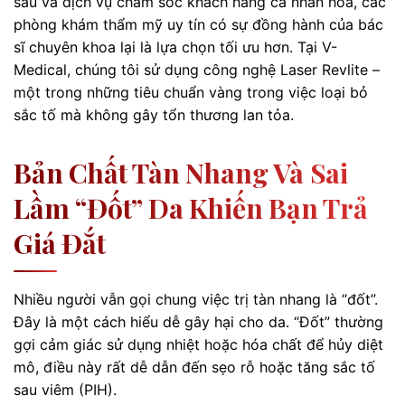
sâu và dịch vụ chăm sóc khách hàng cá nhân hóa, các
phòng khám thẩm mỹ uy tín có sự đồng hành của bác
sĩ chuyên khoa lại là lựa chọn tối ưu hơn. Tại V-
Medical, chúng tôi sử dụng công nghệ Laser Revlite –
một trong những tiêu chuẩn vàng trong việc loại bỏ
sắc tố mà không gây tổn thương lan tỏa.
Bản Chất Tàn Nhang Và Sai
Lầm “đốt” Da Khiến Bạn Trả
Giá Đắt
Nhiều người vẫn gọi chung việc trị tàn nhang là “đốt”.
Đây là một cách hiểu dễ gây hại cho da. “Đốt” thường
gợi cảm giác sử dụng nhiệt hoặc hóa chất để hủy diệt
mô, điều này rất dễ dẫn đến sẹo rỗ hoặc tăng sắc tố
sau viêm (PIH).