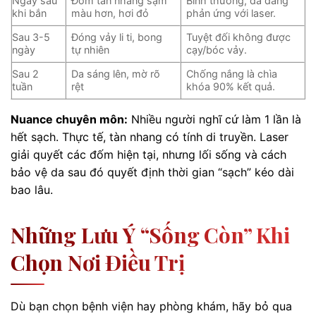
Ngay sau
Đốm tàn nhang sậm
Bình thường, da đang
khi bắn
màu hơn, hơi đỏ
phản ứng với laser.
Sau 3-5
Đóng vảy li ti, bong
Tuyệt đối không được
ngày
tự nhiên
cạy/bóc vảy.
Sau 2
Da sáng lên, mờ rõ
Chống nắng là chìa
tuần
rệt
khóa 90% kết quả.
Nuance chuyên môn:
Nhiều người nghĩ cứ làm 1 lần là
hết sạch. Thực tế, tàn nhang có tính di truyền. Laser
giải quyết các đốm hiện tại, nhưng lối sống và cách
bảo vệ da sau đó quyết định thời gian “sạch” kéo dài
bao lâu.
Những Lưu Ý “sống Còn” Khi
Chọn Nơi Điều Trị
Dù bạn chọn bệnh viện hay phòng khám, hãy bỏ qua