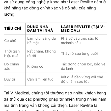
và sử dụng công nghệ y khoa như Laser Revlite nằm ở
khả năng tác động chính xác và độ sâu của năng
lượng.
DÙNG NHA
LASER REVLITE (TẠI V-
TIÊU CHÍ
ĐAM TẠI NHÀ
MEDICAL)
Làm dịu, sáng da
Phá vỡ cấu trúc sắc tố
Cơ chế
bề mặt
melanin sâu
Thời gian
Rất chậm, không
Thấy rõ sau từng buổi
hiệu quả
rõ rệt
Độ chính
Tác động chọn lọc, bảo vệ
Không có
xác
da lành
Kết quả bền vững với chế
Duy trì
Cần làm liên tục
độ chăm sóc tốt
Tại V-Medical, chúng tôi thường gặp nhiều khách hàng
đã thử qua các phương pháp tự nhiên trong nhiều năm
mà tình trạng vẫn không cải thiện. Laser Revlite là