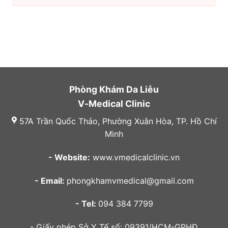
Phòng Khám Da Liễu
V-Medical Clinic
57A Trần Quốc Thảo, Phường Xuân Hòa, TP. Hồ Chí
Minh
- Website:
www.vmedicalclinic.vn
- Email:
phongkhamvmedical@gmail.com
- Tel:
094 384 7799
- Giấy phép Sở Y Tế số: 09391/HCM-GPHĐ