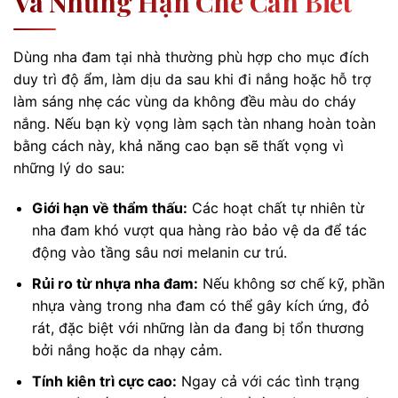
Và Những Hạn Chế Cần Biết
Dùng nha đam tại nhà thường phù hợp cho mục đích
duy trì độ ẩm, làm dịu da sau khi đi nắng hoặc hỗ trợ
làm sáng nhẹ các vùng da không đều màu do cháy
nắng. Nếu bạn kỳ vọng làm sạch tàn nhang hoàn toàn
bằng cách này, khả năng cao bạn sẽ thất vọng vì
những lý do sau:
Giới hạn về thẩm thấu:
Các hoạt chất tự nhiên từ
nha đam khó vượt qua hàng rào bảo vệ da để tác
động vào tầng sâu nơi melanin cư trú.
Rủi ro từ nhựa nha đam:
Nếu không sơ chế kỹ, phần
nhựa vàng trong nha đam có thể gây kích ứng, đỏ
rát, đặc biệt với những làn da đang bị tổn thương
bởi nắng hoặc da nhạy cảm.
Tính kiên trì cực cao:
Ngay cả với các tình trạng