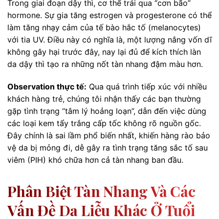
Trong giai đoạn dậy thì, cơ thể trải qua “cơn bão”
hormone. Sự gia tăng estrogen và progesterone có thể
làm tăng nhạy cảm của tế bào hắc tố (melanocytes)
với tia UV. Điều này có nghĩa là, một lượng nắng vốn dĩ
không gây hại trước đây, nay lại đủ để kích thích làn
da dậy thì tạo ra những nốt tàn nhang đậm màu hơn.
Observation thực tế:
Qua quá trình tiếp xúc với nhiều
khách hàng trẻ, chúng tôi nhận thấy các bạn thường
gặp tình trạng “tâm lý hoảng loạn”, dẫn đến việc dùng
các loại kem tẩy trắng cấp tốc không rõ nguồn gốc.
Đây chính là sai lầm phổ biến nhất, khiến hàng rào bảo
vệ da bị mỏng đi, dễ gây ra tình trạng tăng sắc tố sau
viêm (PIH) khó chữa hơn cả tàn nhang ban đầu.
Phân Biệt Tàn Nhang Và Các
Vấn Đề Da Liễu Khác Ở Tuổi