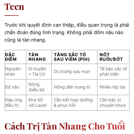
Teen
Trước khi quyết định can thiệp, điều quan trọng là phải
chẩn đoán đúng tình trạng. Không phải đốm nâu nào
cũng là tàn nhang.
ĐẶC
TÀN
TĂNG SẮC TỐ
NỐT
ĐIỂM
NHANG
SAU VIÊM (PIH)
RUỒI/BỚT
Nguyên
Di truyền
Tế bào sắc tố
Di chứng sau mụn
nhân
+ Tia UV
phát triển
Nông
Độ sâu
Nông đến trung bì
Nhiều lớp da
(biểu bì)
Đáp ứng
Khá tốt
Cần kết hợp dưỡng
Cần bác sĩ
điều trị
với Laser
& phục hồi
chuyên khoa
Cách Trị Tàn Nhang Cho Tuổi