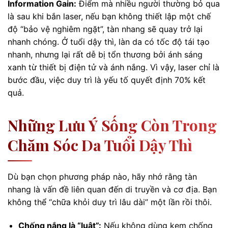
Information Gain:
Điểm mà nhiều người thường bỏ qua
là sau khi bắn laser, nếu bạn không thiết lập một chế
độ “bảo vệ nghiêm ngặt”, tàn nhang sẽ quay trở lại
nhanh chóng. Ở tuổi dậy thì, làn da có tốc độ tái tạo
nhanh, nhưng lại rất dễ bị tổn thương bởi ánh sáng
xanh từ thiết bị điện tử và ánh nắng. Vì vậy, laser chỉ là
bước đầu, việc duy trì là yếu tố quyết định 70% kết
quả.
Những Lưu Ý Sống Còn Trong
Chăm Sóc Da Tuổi Dậy Thì
Dù bạn chọn phương pháp nào, hãy nhớ rằng tàn
nhang là vấn đề liên quan đến di truyền và cơ địa. Bạn
không thể “chữa khỏi duy trì lâu dài” một lần rồi thôi.
Chống nắng là “luật”:
Nếu không dùng kem chống