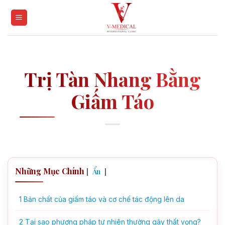
Skip
to
content
Trị Tàn Nhang Bằng
Giấm Táo
Những Mục Chính
[
]
Ẩn
1
Bản chất của giấm táo và cơ chế tác động lên da
2
Tại sao phương pháp tự nhiên thường gây thất vọng?