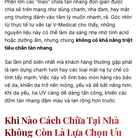
Phần lớn các “mẹo” chữa tàn nhang đơn giản được
chia sẻ trên mạng như dùng chanh, nha đam, hay mật
ong thường đánh vào tâm lý muốn nhanh, rẻ. Góc nhìn
từ thực tế tư vấn tại V-Medical cho thấy, những
nguyên liệu này có thể làm da sáng nhẹ nhờ tính acid
hoặc dưỡng ẩm, nhưng chúng
không có khả năng triệt
tiêu chân tàn nhang
.
Sai lầm phổ biến nhất mà khách hàng thường gặp phải
là lạm dụng chanh tươi hay các loại mặt nạ tự chế có
tính tẩy mạnh. Việc này vô tình bào mòn hàng rào bảo
vệ da, khiến da trở nên mỏng, yếu và dễ bắt nắng hơn.
Khi da yếu, tia UV càng dễ dàng tấn công, khiến các
đốm tàn nhang đậm màu và lan rộng hơn trước.
Khi Nào Cách Chữa Tại Nhà
Không Còn Là Lựa Chọn Ưu