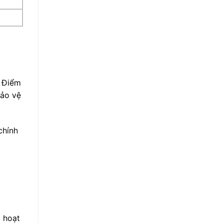
. Điểm
bảo vệ
chính
c hoạt