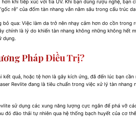
ơn khi tiếp xúc với tia UV. Khi bạn dùng rượu nghệ, bạn c
 “gốc rễ” của đốm tàn nhang vẫn nằm sâu trong cấu trúc da
g bỏ qua: Việc làm da trở nên nhạy cảm hơn do cồn trong 
Đây chính là lý do khiến tàn nhang không những không hết 
ử dụng.
ương Pháp Điều Trị?
 kết quả, hoặc tệ hơn là gây kích ứng, đã đến lúc bạn cần
aser Revlite đang là tiêu chuẩn trong việc xử lý tàn nhang 
evlite sử dụng các xung năng lượng cực ngắn để phá vỡ cá
u đó đào thải tự nhiên qua hệ thống bạch huyết của cơ thể