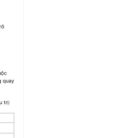
rõ
uộc
g quay
 trị: