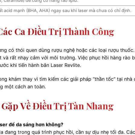
, Ceramide) để củng cố hàng rào lipid.
t acid mạnh (BHA, AHA) ngay sau khi laser mà chưa có chỉ định.
Các Ca Điều Trị Thành Công
ừng có thói quen dùng rượu nghệ hoặc các loại rượu thuốc
át và rất nhạy cảm với môi trường. Việc phục hồi hàng rào 
ước khi tiến hành bắn Laser Revlite.
hòng khám thay vì tìm kiếm các giải pháp “thần tốc” tại nhà 
ng một cách an toàn.
Gặp Về Điều Trị Tàn Nhang
laser để da sáng hơn không?
da đang trong quá trình phục hồi, cần sự dịu nhẹ tối đa. Cá