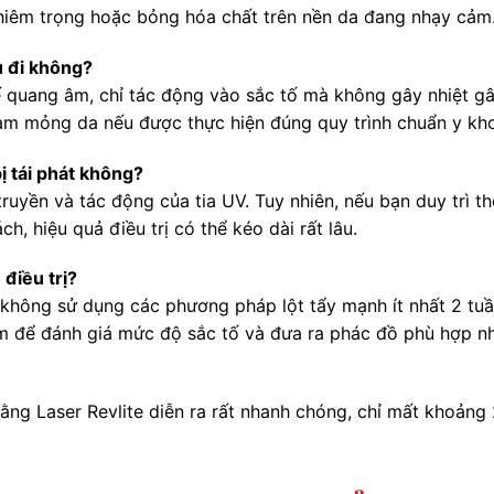
hiêm trọng hoặc bỏng hóa chất trên nền da đang nhạy cảm
u đi không?
 quang âm, chỉ tác động vào sắc tố mà không gây nhiệt g
àm mỏng da nếu được thực hiện đúng quy trình chuẩn y kh
ị tái phát không?
ruyền và tác động của tia UV. Tuy nhiên, nếu bạn duy trì th
, hiệu quả điều trị có thể kéo dài rất lâu.
điều trị?
không sử dụng các phương pháp lột tẩy mạnh ít nhất 2 tu
ám để đánh giá mức độ sắc tố và đưa ra phác đồ phù hợp nh
ằng Laser Revlite diễn ra rất nhanh chóng, chỉ mất khoảng