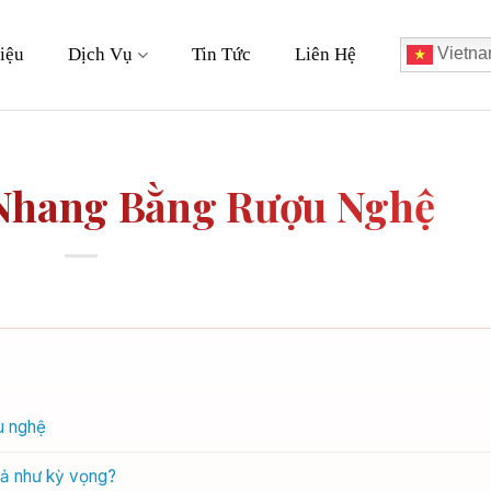
iệu
Dịch Vụ
Tin Tức
Liên Hệ
Vietna
 Nhang Bằng Rượu Nghệ
u nghệ
uả như kỳ vọng?