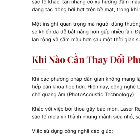
sắc tố khác, tàn nhang có xu hướng đậm màu h
đang tác động hời hợt trên bề mặt, trong khi
Một insight quan trọng mà người dùng thườn
sẽ khiến da dễ bắt nắng hơn gấp nhiều lần. 
lan rộng và sẫm màu hơn sau một thời gian s
Khi Nào Cần Thay Đổi Ph
Khi các phương pháp dân gian không mang lại
tiếp cận khoa học hơn. Hiện nay, công nghệ L
chế quang âm (PhotoAcoustic Technology).
Khác với việc bôi thoa gây bào mòn, Laser R
sắc tố melanin thành những mảnh siêu nhỏ, sa
Việc sử dụng công nghệ cao giúp: