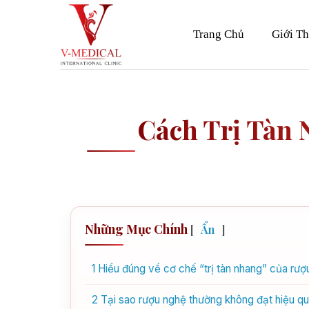
Skip
to
Trang Chủ
Giới Th
content
Cách Trị Tàn
Những Mục Chính
[
Ẩn
]
1
Hiểu đúng về cơ chế “trị tàn nhang” của rượ
2
Tại sao rượu nghệ thường không đạt hiệu q