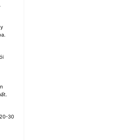
.
ây
oa.
ói
ần
ất.
 20-30