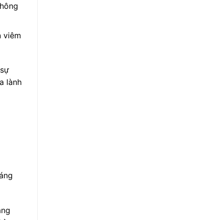
không
n viêm
 sự
a lành
háng
ăng