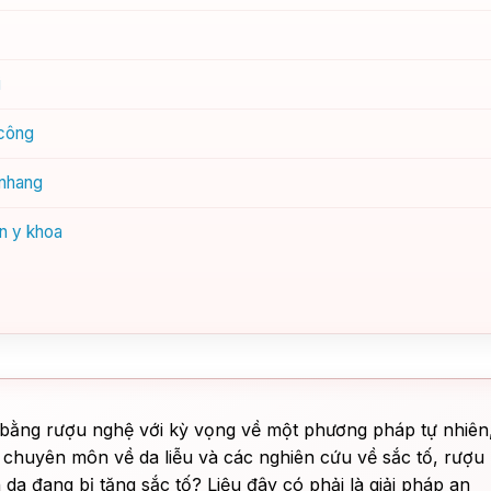
i
 công
 nhang
ẩn y khoa
g bằng rượu nghệ với kỳ vọng về một phương pháp tự nhiên
độ chuyên môn về da liễu và các nghiên cứu về sắc tố, rượu
 da đang bị tăng sắc tố? Liệu đây có phải là giải pháp an