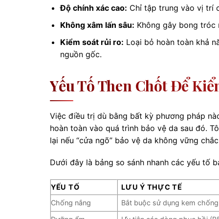
Độ chính xác cao:
Chỉ tập trung vào vị trí
Không xâm lấn sâu:
Không gây bong tróc n
Kiểm soát rủi ro:
Loại bỏ hoàn toàn khả nă
nguồn gốc.
Yếu Tố Then Chốt Để Kiể
Việc điều trị dù bằng bất kỳ phương pháp nà
hoàn toàn vào quá trình bảo vệ da sau đó. T
lại nếu “cửa ngõ” bảo vệ da không vững chắc
Dưới đây là bảng so sánh nhanh các yếu tố bạ
YẾU TỐ
LƯU Ý THỰC TẾ
Chống nắng
Bắt buộc sử dụng kem chống 