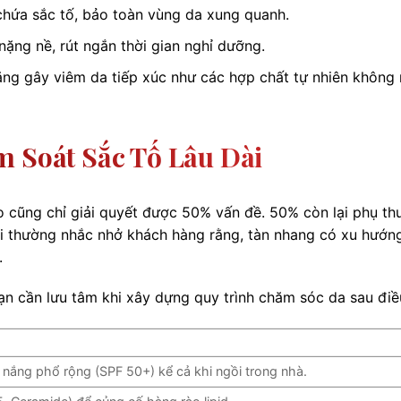
 chứa sắc tố, bảo toàn vùng da xung quanh.
ặng nề, rút ngắn thời gian nghỉ dưỡng.
ng gây viêm da tiếp xúc như các hợp chất tự nhiên không 
m Soát Sắc Tố Lâu Dài
o cũng chỉ giải quyết được 50% vấn đề. 50% còn lại phụ th
ôi thường nhắc nhở khách hàng rằng, tàn nhang có xu hướn
.
n cần lưu tâm khi xây dựng quy trình chăm sóc da sau điều
nắng phổ rộng (SPF 50+) kể cả khi ngồi trong nhà.