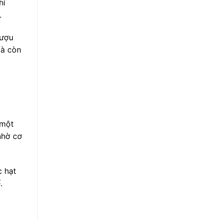
hỉ
.
rượu
mà còn
 một
nhờ cơ
c hạt
.