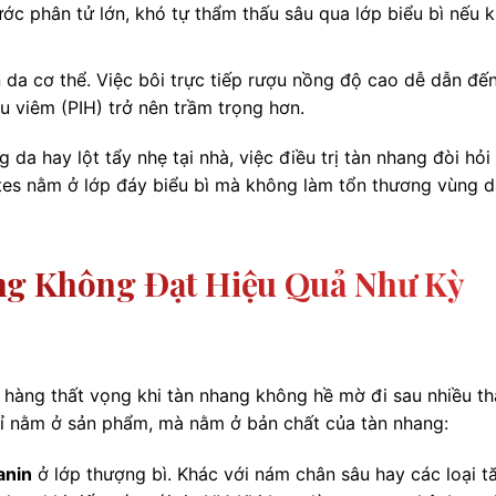
ớc phân tử lớn, khó tự thẩm thấu sâu qua lớp biểu bì nếu 
a cơ thể. Việc bôi trực tiếp rượu nồng độ cao dễ dẫn đế
au viêm (PIH) trở nên trầm trọng hơn.
da hay lột tẩy nhẹ tại nhà, việc điều trị tàn nhang đòi hỏi
tes nằm ở lớp đáy biểu bì mà không làm tổn thương vùng d
ng Không Đạt Hiệu Quả Như Kỳ
h hàng thất vọng khi tàn nhang không hề mờ đi sau nhiều t
hỉ nằm ở sản phẩm, mà nằm ở bản chất của tàn nhang:
anin
ở lớp thượng bì. Khác với nám chân sâu hay các loại t