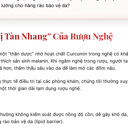
ó lường cho hàng rào bảo vệ da?
rị Tàn Nhang” Của Rượu Nghệ
một “thần dược” nhờ hoạt chất Curcumin trong nghệ có kh
thích sản sinh melanin. Khi ngâm nghệ trong rượu, người ta 
uả hơn, thẩm thấu sâu vào da để làm mờ các đốm nâu.
g thực tế điều trị tại các phòng khám, chúng tôi thường xu
ột thời gian dài lạm dụng rượu nghệ.
hường không kiểm soát được nồng độ cồn, dễ gây khô da,
rào bảo vệ da (lipid barrier).