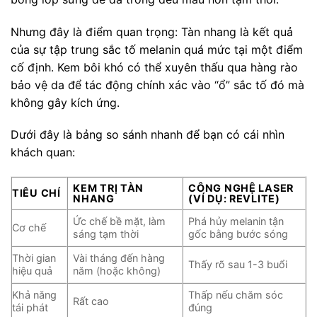
Nhưng đây là điểm quan trọng: Tàn nhang là kết quả
của sự tập trung sắc tố melanin quá mức tại một điểm
cố định. Kem bôi khó có thể xuyên thấu qua hàng rào
bảo vệ da để tác động chính xác vào “ổ” sắc tố đó mà
không gây kích ứng.
Dưới đây là bảng so sánh nhanh để bạn có cái nhìn
khách quan:
KEM TRỊ TÀN
CÔNG NGHỆ LASER
TIÊU CHÍ
NHANG
(VÍ DỤ: REVLITE)
Ức chế bề mặt, làm
Phá hủy melanin tận
Cơ chế
sáng tạm thời
gốc bằng bước sóng
Thời gian
Vài tháng đến hàng
Thấy rõ sau 1-3 buổi
hiệu quả
năm (hoặc không)
Khả năng
Thấp nếu chăm sóc
Rất cao
tái phát
đúng