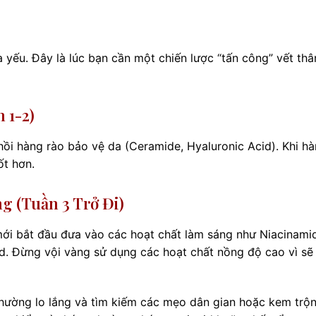
à yếu. Đây là lúc bạn cần một chiến lược “tấn công” vết th
 1-2)
i hàng rào bảo vệ da (Ceramide, Hyaluronic Acid). Khi h
ốt hơn.
g (Tuần 3 Trở Đi)
mới bắt đầu đưa vào các hoạt chất làm sáng như Niacinami
d. Đừng vội vàng sử dụng các hoạt chất nồng độ cao vì sẽ
hường lo lắng và tìm kiếm các mẹo dân gian hoặc kem trộn 