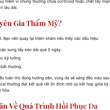
guy hiểm vì chúng thường chứa corticoid hoặc chất tẩy mạn
ì lâu dài.
uyên Gia Thẩm Mỹ?
t. Bạn nên quay lại thăm khám nếu thấy các dấu hiệu:
oặc sưng tấy kéo dài quá 5 ngày.
c kỹ lưỡng.
 bất thường.
nếu tuân thủ đúng hướng dẫn, vùng da sẽ sáng đều màu sau
cal thường đạt kết quả rất ổn định nhờ sự kết hợp giữa kỹ 
n hóa.
ăn Về Quá Trình Hồi Phục Da