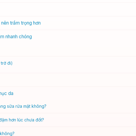
ở nên trầm trọng hơn
hâm nhanh chóng
trở đi)
phục da
ằng sữa rửa mặt không?
 đậm hơn lúc chưa đốt?
 không?