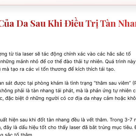
ủa Da Sau Khi Điều Trị Tàn Nh
ợng từ tia laser sẽ tác động chính xác vào các hắc sắc tố
những mảnh nhỏ để cơ thể đào thải tự nhiên. Quá trình này
à tạo ra các vi tổn thương để kích thích tái tạo.
n sát được tại phòng khám là tình trạng “thâm sau viêm” (
hông phải là tàn nhang tái phát, mà là phản ứng tự nhiên 
ức, đặc biệt ở những người có cơ địa da nhạy cảm hoặc kh
ất hiện sau khi đốt tàn nhang đều là vết thâm. Trong 3-7 
 đây là dấu hiệu tốt cho thấy laser đã bắt trúng mục tiêu.
g sắc tố thâm.