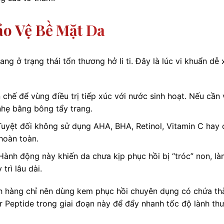
ảo Vệ Bề Mặt Da
ng ở trạng thái tổn thương hở li ti. Đây là lúc vi khuẩn dễ
chế để vùng điều trị tiếp xúc với nước sinh hoạt. Nếu cần 
nhẹ bằng bông tẩy trang.
uyệt đối không sử dụng AHA, BHA, Retinol, Vitamin C hay 
hoàn toàn.
ành động này khiến da chưa kịp phục hồi bị “tróc” non, là
trì lâu dài.
ch hàng chỉ nên dùng kem phục hồi chuyên dụng có chứa th
 Peptide trong giai đoạn này để đẩy nhanh tốc độ lành th