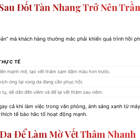
 Sau Đốt Tàn Nhang Trở Nên Trầ
 bản” mà khách hàng thường mắc phải khiến quá trình hồi p
THỰC TẾ
 lên mạnh mẽ, tạo vết thâm sạm đậm màu hơn trước.
 kích ứng tại vùng da đang cần phục hồi.
h tụ, dễ dẫn đến viêm và để lại vết thâm sau viêm.
ay cả khi làm việc trong văn phòng, ánh sáng xanh từ máy
 thích tế bào hắc tố hoạt động mạnh.
 Da Để Làm Mờ Vết Thâm Nhanh