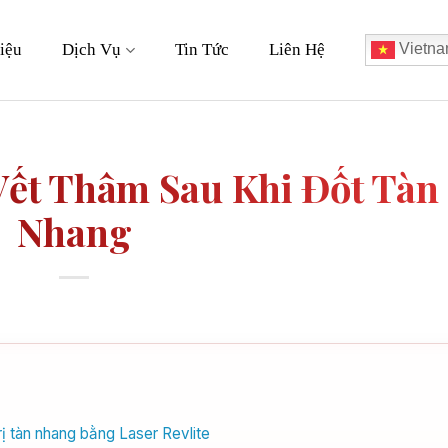
iệu
Dịch Vụ
Tin Tức
Liên Hệ
Vietna
ết Thâm Sau Khi Đốt Tàn
Nhang
ị tàn nhang bằng Laser Revlite