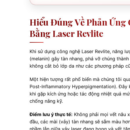
Hiểu Đúng Về Phản Ứng C
Bằng Laser Revlite
Khi sử dụng công nghệ Laser Revlite, năng lư
(melanin) gây tàn nhang, phá vỡ chúng thành 
không cắt bỏ lớp da như các phương pháp cũ m
Một hiện tượng rất phổ biến mà chúng tôi qua
Post-Inflammatory Hyperpigmentation). Đây k
khi gặp kích ứng hoặc tác động nhiệt quá m
chống nắng kỹ.
Điểm lưu ý thực tế:
Không phải mọi vết nâu xu
đầu, các mài (vảy) tàn nhang sẽ sẫm màu hơn,
nhầm lẫn giữa vảy laser đang bong và vết tăn