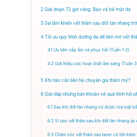
2
Giai đoạn 72 giờ vàng: Bảo vệ bề mặt da
3
Sai lầm khiến vết thâm sau đốt tàn nhang tr
4
Tối ưu quy trình dưỡng da để làm mờ vết t
4.1
Ưu tiên cấp ẩm và phục hồi (Tuần 1-2)
4.2
Giới thiệu các hoạt chất làm sáng (Tuần 3 
5
Khi nào cần liên hệ chuyên gia thẩm mỹ?
6
Giải đáp những băn khoăn về quá trình hồi 
6.1
Sau khi đốt tàn nhang có được rửa mặt b
6.2
Vì sao vết thâm sau khi đốt tàn nhang lại
6.3
Chăm sóc vết thâm sau laser có tốn kém