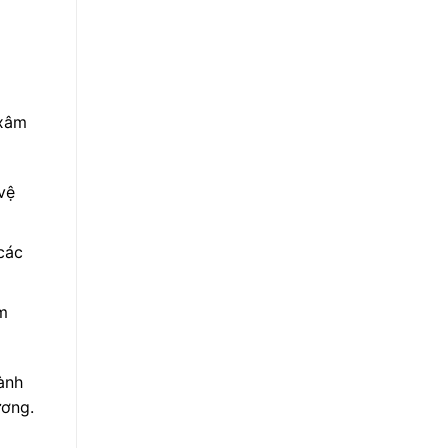
 xâm
vệ
các
m
ành
ương.