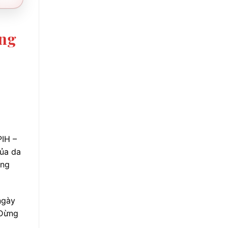
ang
PIH –
của da
ông
ngày
 Đừng