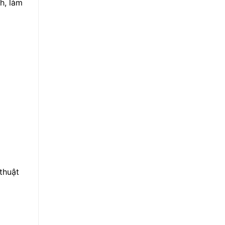
h, làm
thuật