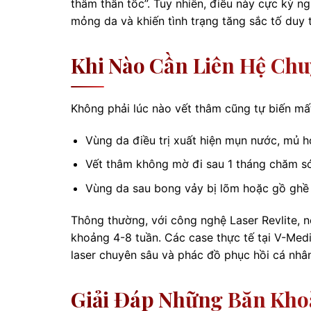
thâm thần tốc”. Tuy nhiên, điều này cực kỳ n
mỏng da và khiến tình trạng tăng sắc tố duy tr
Khi Nào Cần Liên Hệ Ch
Không phải lúc nào vết thâm cũng tự biến mấ
Vùng da điều trị xuất hiện mụn nước, mủ h
Vết thâm không mờ đi sau 1 tháng chăm só
Vùng da sau bong vảy bị lõm hoặc gồ ghề
Thông thường, với công nghệ Laser Revlite, 
khoảng 4-8 tuần. Các case thực tế tại V-Medi
laser chuyên sâu và phác đồ phục hồi cá nhâ
Giải Đáp Những Băn Kho