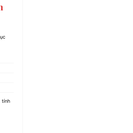
m
hục
 tính