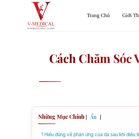
Skip
to
Trang Chủ
Giới Th
content
Cách Chăm Sóc V
Những Mục Chính
[
Ẩn
]
1
Hiểu đúng về phản ứng của da sau khi điều tr