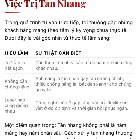
Việc Trị Tàn Nhang
Trong quá trình tư vấn trực tiếp, tôi thường gặp những
khách hàng mang theo tâm lý kỳ vọng chưa thực tế.
Dưới đây là vài góc nhìn từ thực tế lâm sàng:
HIỂU LẦM
SỰ THẬT CẦN BIẾT
Trị 1 lần là
Cần theo lộ trình vì sắc tố da nằm ở nhiều tầng
hết sạch
khác nhau.
Ánh nắng là tác nhân gây tàn nhang chính;
Không cần
thiếu chống nắng là “bật đèn xanh” cho chúng
chống nắng
quay lại.
Laser nào
Công nghệ cũ dễ gây tăng sắc tố. Revlite ưu
cũng giống
việt ở độ ổn định và thời gian hồi phục ngắn.
nhau
Một điểm quan trọng: Tàn nhang không phải là nám
mảng hay nám chân sâu. Cách xử lý tàn nhang thường