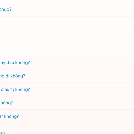
 phục?
 gây đau không?
ỏng đi không?
điều trị không?
 không?
er không?
bạn