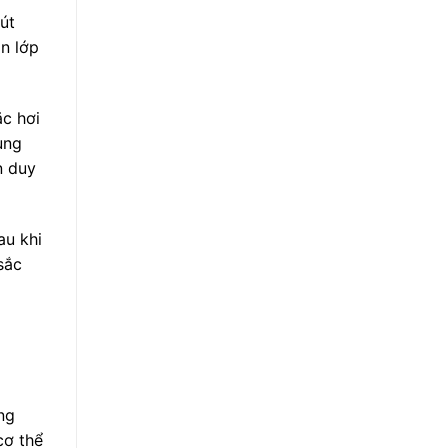
út
n lớp
ặc hơi
ung
n duy
au khi
sắc
ng
cơ thể