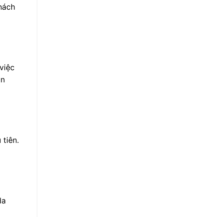
khách
việc
an
 tiên.
da