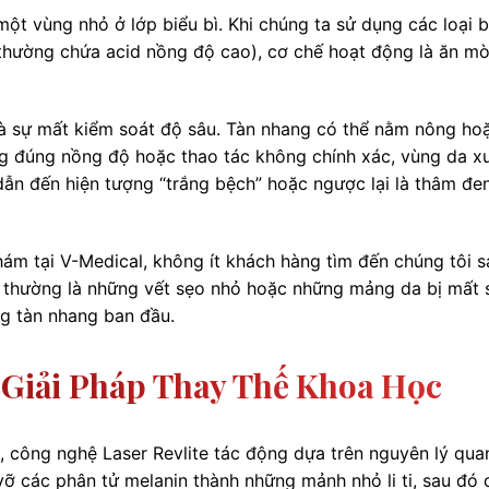
 một vùng nhỏ ở lớp biểu bì. Khi chúng ta sử dụng các loại b
(thường chứa acid nồng độ cao), cơ chế hoạt động là ăn mò
là sự mất kiểm soát độ sâu. Tàn nhang có thể nằm nông ho
g đúng nồng độ hoặc thao tác không chính xác, vùng da x
dẫn đến hiện tượng “trắng bệch” hoặc ngược lại là thâm đe
ám tại V-Medical, không ít khách hàng tìm đến chúng tôi s
uả thường là những vết sẹo nhỏ hoặc những mảng da bị mất 
ạng tàn nhang ban đầu.
: Giải Pháp Thay Thế Khoa Học
 công nghệ Laser Revlite tác động dựa trên nguyên lý qua
á vỡ các phân tử melanin thành những mảnh nhỏ li ti, sau đó 