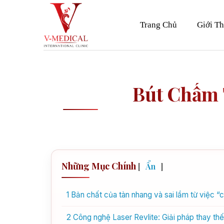
Skip
to
Trang Chủ
Giới Th
content
Bút Chấm 
Những Mục Chính
[
Ẩn
]
1
Bản chất của tàn nhang và sai lầm từ việc “
2
Công nghệ Laser Revlite: Giải pháp thay th