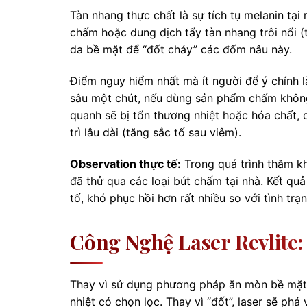
Tàn nhang thực chất là sự tích tụ melanin tại
chấm hoặc dung dịch tẩy tàn nhang trôi nổi 
da bề mặt để “đốt cháy” các đốm nâu này.
Điểm nguy hiểm nhất mà ít người để ý chính 
sâu một chút, nếu dùng sản phẩm chấm khôn
quanh sẽ bị tổn thương nhiệt hoặc hóa chất, 
trì lâu dài (tăng sắc tố sau viêm).
Observation thực tế:
Trong quá trình thăm kh
đã thử qua các loại bút chấm tại nhà. Kết q
tố, khó phục hồi hơn rất nhiều so với tình tr
Công Nghệ Laser Revlite
Thay vì sử dụng phương pháp ăn mòn bề mặt,
nhiệt có chọn lọc. Thay vì “đốt”, laser sẽ ph