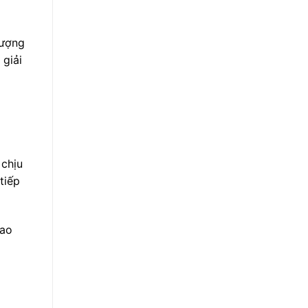
lượng
 giải
 chịu
tiếp
bao