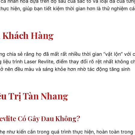
 cá nhân hóa dựa trên độ sâu của sắc tố và loại da của từn
hực hiện, giúp bạn tiết kiệm thời gian hơn là thử nghiệm c
a Khách Hàng
 chia sẻ rằng họ đã mất rất nhiều thời gian “vật lộn” với 
iệu trình Laser Revlite, điểm thay đổi rõ rệt nhất không ch
rở nên đều màu và sáng khỏe hơn nhờ tác động tăng sinh
ều Trị Tàn Nhang
evlite Có Gây Đau Không?
hẹ như kiến cắn trong quá trình thực hiện, hoàn toàn trong