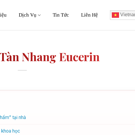
iệu
Dịch Vụ
Tin Tức
Liên Hệ
Vietna
Tàn Nhang Eucerin
chấm” tại nhà
ế khoa học