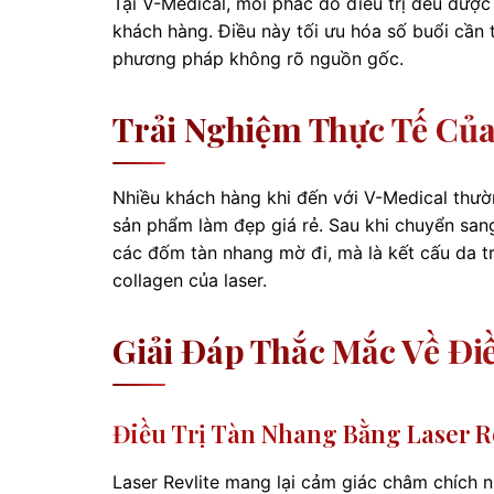
Tại V-Medical, mỗi phác đồ điều trị đều được
khách hàng. Điều này tối ưu hóa số buổi cần t
phương pháp không rõ nguồn gốc.
Trải Nghiệm Thực Tế Củ
Nhiều khách hàng khi đến với V-Medical thường
sản phẩm làm đẹp giá rẻ. Sau khi chuyển sang l
các đốm tàn nhang mờ đi, mà là kết cấu da t
collagen của laser.
Giải Đáp Thắc Mắc Về Đi
Điều Trị Tàn Nhang Bằng Laser R
Laser Revlite mang lại cảm giác châm chích n