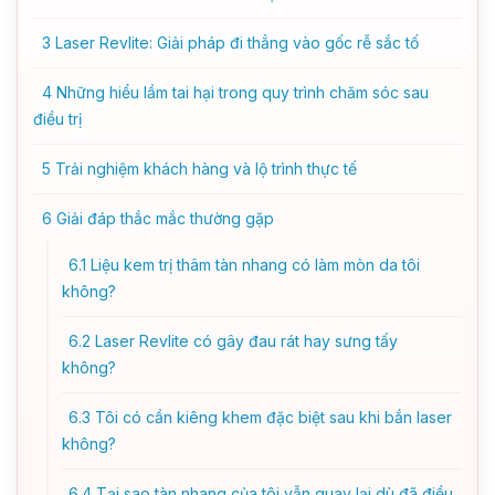
3
Laser Revlite: Giải pháp đi thẳng vào gốc rễ sắc tố
4
Những hiểu lầm tai hại trong quy trình chăm sóc sau
điều trị
5
Trải nghiệm khách hàng và lộ trình thực tế
6
Giải đáp thắc mắc thường gặp
6.1
Liệu kem trị thâm tàn nhang có làm mòn da tôi
không?
6.2
Laser Revlite có gây đau rát hay sưng tấy
không?
6.3
Tôi có cần kiêng khem đặc biệt sau khi bắn laser
không?
6.4
Tại sao tàn nhang của tôi vẫn quay lại dù đã điều