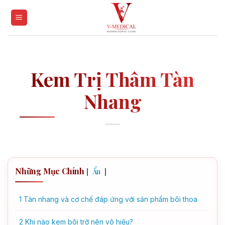
Skip
to
content
Kem Trị Thâm Tàn
Nhang
Những Mục Chính
[
]
Ẩn
1
Tàn nhang và cơ chế đáp ứng với sản phẩm bôi thoa
2
Khi nào kem bôi trở nên vô hiệu?