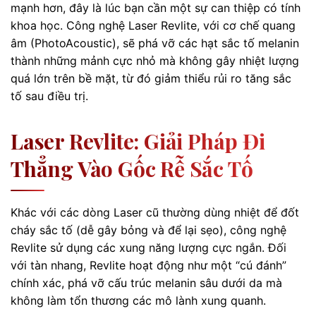
mạnh hơn, đây là lúc bạn cần một sự can thiệp có tính
khoa học. Công nghệ Laser Revlite, với cơ chế quang
âm (PhotoAcoustic), sẽ phá vỡ các hạt sắc tố melanin
thành những mảnh cực nhỏ mà không gây nhiệt lượng
quá lớn trên bề mặt, từ đó giảm thiểu rủi ro tăng sắc
tố sau điều trị.
Laser Revlite: Giải Pháp Đi
Thẳng Vào Gốc Rễ Sắc Tố
Khác với các dòng Laser cũ thường dùng nhiệt để đốt
cháy sắc tố (dễ gây bỏng và để lại sẹo), công nghệ
Revlite sử dụng các xung năng lượng cực ngắn. Đối
với tàn nhang, Revlite hoạt động như một “cú đánh”
chính xác, phá vỡ cấu trúc melanin sâu dưới da mà
không làm tổn thương các mô lành xung quanh.