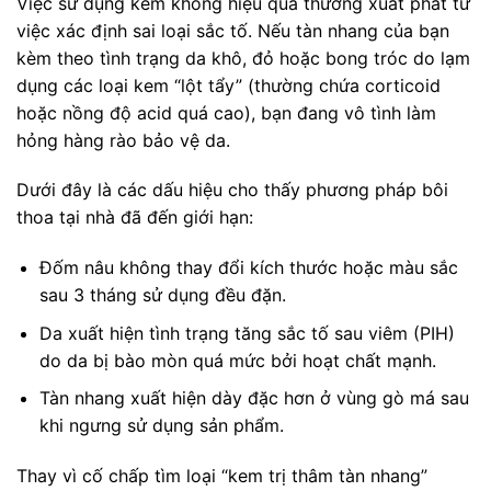
Việc sử dụng kem không hiệu quả thường xuất phát từ
việc xác định sai loại sắc tố. Nếu tàn nhang của bạn
kèm theo tình trạng da khô, đỏ hoặc bong tróc do lạm
dụng các loại kem “lột tẩy” (thường chứa corticoid
hoặc nồng độ acid quá cao), bạn đang vô tình làm
hỏng hàng rào bảo vệ da.
Dưới đây là các dấu hiệu cho thấy phương pháp bôi
thoa tại nhà đã đến giới hạn:
Đốm nâu không thay đổi kích thước hoặc màu sắc
sau 3 tháng sử dụng đều đặn.
Da xuất hiện tình trạng tăng sắc tố sau viêm (PIH)
do da bị bào mòn quá mức bởi hoạt chất mạnh.
Tàn nhang xuất hiện dày đặc hơn ở vùng gò má sau
khi ngưng sử dụng sản phẩm.
Thay vì cố chấp tìm loại “kem trị thâm tàn nhang”