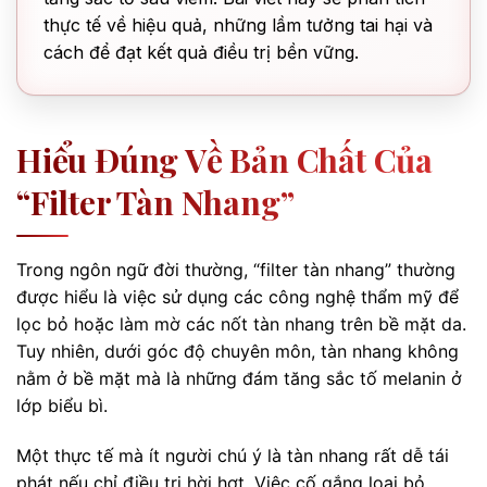
thực tế về hiệu quả, những lầm tưởng tai hại và
cách để đạt kết quả điều trị bền vững.
Hiểu Đúng Về Bản Chất Của
“Filter Tàn Nhang”
Trong ngôn ngữ đời thường, “filter tàn nhang” thường
được hiểu là việc sử dụng các công nghệ thẩm mỹ để
lọc bỏ hoặc làm mờ các nốt tàn nhang trên bề mặt da.
Tuy nhiên, dưới góc độ chuyên môn, tàn nhang không
nằm ở bề mặt mà là những đám tăng sắc tố melanin ở
lớp biểu bì.
Một thực tế mà ít người chú ý là tàn nhang rất dễ tái
phát nếu chỉ điều trị hời hợt. Việc cố gắng loại bỏ