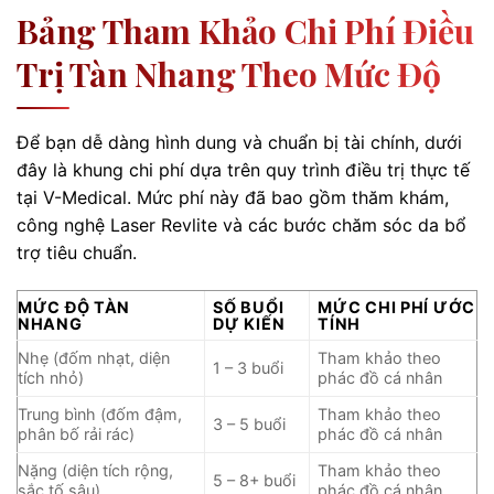
Bảng Tham Khảo Chi Phí Điều
Trị Tàn Nhang Theo Mức Độ
Để bạn dễ dàng hình dung và chuẩn bị tài chính, dưới
đây là khung chi phí dựa trên quy trình điều trị thực tế
tại V-Medical. Mức phí này đã bao gồm thăm khám,
công nghệ Laser Revlite và các bước chăm sóc da bổ
trợ tiêu chuẩn.
MỨC ĐỘ TÀN
SỐ BUỔI
MỨC CHI PHÍ ƯỚC
NHANG
DỰ KIẾN
TÍNH
Nhẹ (đốm nhạt, diện
Tham khảo theo
1 – 3 buổi
tích nhỏ)
phác đồ cá nhân
Trung bình (đốm đậm,
Tham khảo theo
3 – 5 buổi
phân bố rải rác)
phác đồ cá nhân
Nặng (diện tích rộng,
Tham khảo theo
5 – 8+ buổi
sắc tố sâu)
phác đồ cá nhân