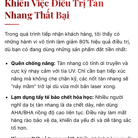
Khiến Việc Điều Trị Tàn
Nhang Thất Bại
Trong quá trình tiếp nhận khách hàng, tôi thấy có
những hành vi vô tình làm giảm 80% hiệu quả điều trị,
dù bạn có đang dùng những sản phẩm đắt tiền nhất:
Quên chống nắng:
Tàn nhang có tính di truyền và
cực kỳ nhạy cảm với tia UV. Chỉ cần bạn tiếp xúc
nắng mà không che chắn kỹ, các nốt tàn nhang sẽ
“nảy mầm” trở lại dù vừa mới bắn laser xong.
Lạm dụng tẩy tế bào chết hóa học:
Nhiều người
nghĩ da bị tàn nhang là da chết dày, nên dùng
AHA/BHA nồng độ cao liên tục. Điều này làm mất
hàng rào bảo vệ da, khiến da yếu đi và dễ tăng sắc
tố hơn.