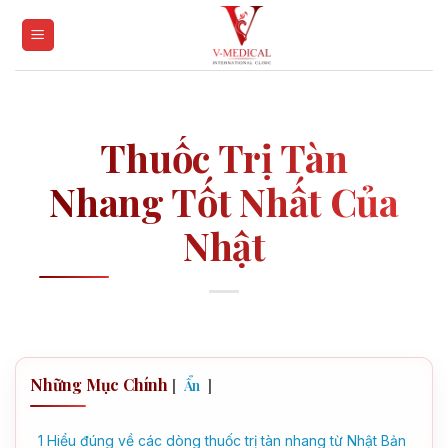
Skip
to
content
Thuốc Trị Tàn
Nhang Tốt Nhất Của
Nhật
Những Mục Chính
[
]
Ẩn
1
Hiểu đúng về các dòng thuốc trị tàn nhang từ Nhật Bản