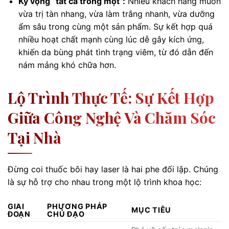
Kỳ vọng “tất cả trong một”:
Nhiều khách hàng muốn
vừa trị tàn nhang, vừa làm trắng nhanh, vừa dưỡng
ẩm sâu trong cùng một sản phẩm. Sự kết hợp quá
nhiều hoạt chất mạnh cùng lúc dễ gây kích ứng,
khiến da bùng phát tình trạng viêm, từ đó dẫn đến
nám mảng khó chữa hơn.
Lộ Trình Thực Tế: Sự Kết Hợp
Giữa Công Nghệ Và Chăm Sóc
Tại Nhà
Đừng coi thuốc bôi hay laser là hai phe đối lập. Chúng
là sự hỗ trợ cho nhau trong một lộ trình khoa học:
GIAI
PHƯƠNG PHÁP
MỤC TIÊU
ĐOẠN
CHỦ ĐẠO