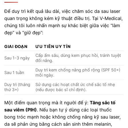
Để duy trì kết quả lâu dài, việc chăm sóc da sau laser
quan trọng không kém kỹ thuật điều trị. Tại V-Medical,
chúng tôi luôn nhấn mạnh sự khác biệt giữa việc “làm
đẹp” và “giữ đẹp”:
GIAI ĐOẠN
ƯU TIÊN UY TÍN
Cấp ẩm sâu, dùng kem phục hồi, tránh tuyệt
Sau 1-3 ngày
đối nắng.
Duy trì kem chống nắng phổ rộng (SPF 50+)
Sau 1 tuần
mỗi ngày.
Duy trì (tháng
Sử dụng các hoạt chất ức chế sắc tố nhẹ
thứ 3+)
(nếu được bác sĩ chỉ định).
Một điểm quan trọng mà ít người để ý:
Tăng sắc tố
sau viêm (PIH)
. Nếu bạn tự ý dùng các loại thuốc
bong tróc mạnh hoặc không chống nắng kỹ sau laser,
da sẽ phản ứng bằng cách sản sinh thêm melanin,