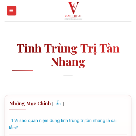
Skip
to
content
Tinh Trùng Trị Tàn
Nhang
Những Mục Chính
[
]
Ẩn
1
Vì sao quan niệm dùng tinh trùng trị tàn nhang là sai
lầm?