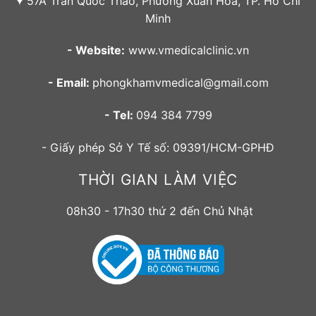
57A Trần Quốc Thảo, Phường Xuân Hòa, TP. Hồ Chí
Minh
- Website:
www.vmedicalclinic.vn
- Email:
phongkhamvmedical@gmail.com
- Tel:
094 384 7799
- Giấy phép Sở Y Tế số: 09391/HCM-GPHĐ
THỜI GIAN LÀM VIỆC
08h30 - 17h30 thứ 2 đến Chủ Nhật