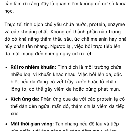
cần làm rõ rằng đây là quan niệm không có cơ sở khoa
học.
Thực tế, tinh dịch chủ yếu chứa nước, protein, enzyme
và các khoáng chất. Không có thành phần nào trong
đó có khả năng thẩm thấu sâu, ức chế melanin hay phá
hủy chân tàn nhang. Ngược lại, việc bôi trực tiếp lên
da mặt mang đến những nguy cơ rõ rệt:
Rủi ro nhiễm khuẩn:
Tinh dịch là môi trường chứa
nhiều loại vi khuẩn khác nhau. Việc bôi lên da, đặc
biệt nếu da đang có vết trầy xước hoặc lỗ chân
lông to, có thể gây viêm da hoặc bùng phát mụn.
Kích ứng da:
Phản ứng của da với các protein lạ có
thể dẫn đến ngứa, mẩn đỏ, thậm chí là viêm da tiếp
xúc.
Mất thời gian vàng:
Tàn nhang nếu để lâu và tiếp
xúc nhiều với ánh nắng sẽ càng đậm màu và lan