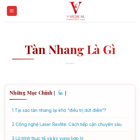
Skip
to
content
Tàn Nhang Là Gì
Những Mục Chính
[
]
Ẩn
1
Tại sao tàn nhang lại khó “điều trị dứt điểm”?
2
Công nghệ Laser Revlite: Cách tiếp cận chuyên sâu
3
Lộ trình thực tế và kỳ vọng hợp lý