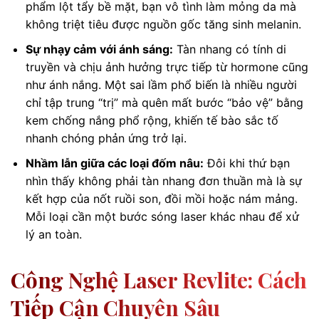
phẩm lột tẩy bề mặt, bạn vô tình làm mỏng da mà
không triệt tiêu được nguồn gốc tăng sinh melanin.
Sự nhạy cảm với ánh sáng:
Tàn nhang có tính di
truyền và chịu ảnh hưởng trực tiếp từ hormone cũng
như ánh nắng. Một sai lầm phổ biến là nhiều người
chỉ tập trung “trị” mà quên mất bước “bảo vệ” bằng
kem chống nắng phổ rộng, khiến tế bào sắc tố
nhanh chóng phản ứng trở lại.
Nhầm lẫn giữa các loại đốm nâu:
Đôi khi thứ bạn
nhìn thấy không phải tàn nhang đơn thuần mà là sự
kết hợp của nốt ruồi son, đồi mồi hoặc nám mảng.
Mỗi loại cần một bước sóng laser khác nhau để xử
lý an toàn.
Công Nghệ Laser Revlite: Cách
Tiếp Cận Chuyên Sâu