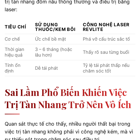
trị tàn nhang đốm nâu thông thường và điều trị bằng
laser:
SỬ DỤNG
CÔNG NGHỆ LASER
TIÊU CHÍ
THUỐC/KEM BÔI
REVLITE
Cơ chế
Ức chế bề mặt
Phá vỡ cấu trúc sắc tố
Thời gian
3 – 6 tháng (hoặc
Thấy rõ sau từng buổi
hiệu quả
lâu hơn)
Tính ổn
Tỷ lệ tái phát thấp nếu
Dễ tái phát
định
chăm sóc tốt
Sai Lầm Phổ Biến Khiến Việc
Trị Tàn Nhang Trở Nên Vô Ích
Quan sát thực tế cho thấy, nhiều người thất bại trong
việc trị tàn nhang không phải vì công nghệ kém, mà vì
sự thiếu sót trong chăm sóc sau điều trị.