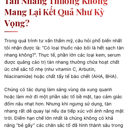
Tàn Nhang Thường Không
Mang Lại Kết Quả Như Kỳ
Vọng?
Trong quá trình tư vấn thẩm mỹ, câu hỏi phổ biến nhất
tôi nhận được là: “Có loại thuốc nào bôi là hết sạch tàn
nhang không?”. Thực tế, phần lớn các loại kem, serum
được quảng cáo trị tàn nhang thường chứa hoạt chất
ức chế sắc tố nhẹ (như vitamin C, Arbutin,
Niacinamide) hoặc chất tẩy tế bào chết (AHA, BHA).
Chúng có tác dụng làm sáng vùng da xung quanh
hoặc làm mờ đi một phần sắc tố bề mặt, tạo cảm giác
đốm nâu nhạt hơn. Nhưng khi ngưng sử dụng, tàn
nhang rất dễ quay lại nếu da tiếp xúc với ánh nắng mặt
trời. Điểm hạn chế lớn nhất là chúng không có khả
năng “bẻ gãy” các chân sắc tố đã hình thành sâu trong