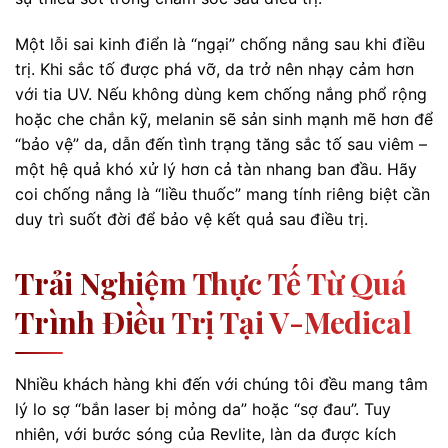
Một lỗi sai kinh điển là “ngại” chống nắng sau khi điều
trị. Khi sắc tố được phá vỡ, da trở nên nhạy cảm hơn
với tia UV. Nếu không dùng kem chống nắng phổ rộng
hoặc che chắn kỹ, melanin sẽ sản sinh mạnh mẽ hơn để
“bảo vệ” da, dẫn đến tình trạng tăng sắc tố sau viêm –
một hệ quả khó xử lý hơn cả tàn nhang ban đầu. Hãy
coi chống nắng là “liều thuốc” mang tính riêng biệt cần
duy trì suốt đời để bảo vệ kết quả sau điều trị.
Trải Nghiệm Thực Tế Từ Quá
Trình Điều Trị Tại V-Medical
Nhiều khách hàng khi đến với chúng tôi đều mang tâm
lý lo sợ “bắn laser bị mỏng da” hoặc “sợ đau”. Tuy
nhiên, với bước sóng của Revlite, làn da được kích