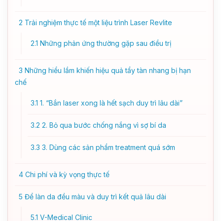
2
Trải nghiệm thực tế một liệu trình Laser Revlite
2.1
Những phản ứng thường gặp sau điều trị
3
Những hiểu lầm khiến hiệu quả tẩy tàn nhang bị hạn
chế
3.1
1. “Bắn laser xong là hết sạch duy trì lâu dài”
3.2
2. Bỏ qua bước chống nắng vì sợ bí da
3.3
3. Dùng các sản phẩm treatment quá sớm
4
Chi phí và kỳ vọng thực tế
5
Để làn da đều màu và duy trì kết quả lâu dài
5.1
V-Medical Clinic