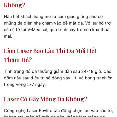
Không?
Hầu hết khách hàng mô tả cảm giác giống như có
những tia điện nhẹ chạm vào bề mặt da. Với sự hỗ trợ
của ủ tê tại V-Medical, quá trình này trở nên khá thoải
mái.
Làm Laser Bao Lâu Thì Da Mới Hết
Thâm Đỏ?
Tình trạng đỏ da thường giảm dần sau 24-48 giờ. Các
đốm nâu sau điều trị sẽ đóng vảy li ti và bong tự nhiên
trong vòng 5-7 ngày.
Laser Có Gây Mỏng Da Không?
Công nghệ Laser Revlite tác động chọn lọc vào sắc tố,
không mài mòn bề mặt da nên không làm mỏng da