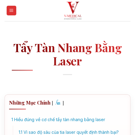
Skip
to
content
Tẩy Tàn Nhang Bằng
Laser
Những Mục Chính
[
]
Ẩn
1
Hiểu đúng về cơ chế tẩy tàn nhang bằng laser
1.1
Vì sao độ sâu của tia laser quyết định thành bại?