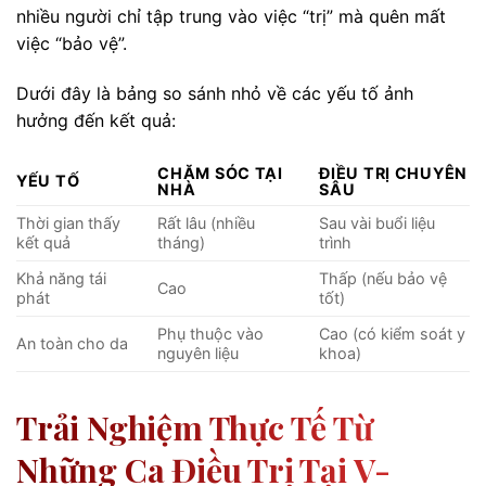
nhiều người chỉ tập trung vào việc “trị” mà quên mất
việc “bảo vệ”.
Dưới đây là bảng so sánh nhỏ về các yếu tố ảnh
hưởng đến kết quả:
CHĂM SÓC TẠI
ĐIỀU TRỊ CHUYÊN
YẾU TỐ
NHÀ
SÂU
Thời gian thấy
Rất lâu (nhiều
Sau vài buổi liệu
kết quả
tháng)
trình
Khả năng tái
Thấp (nếu bảo vệ
Cao
phát
tốt)
Phụ thuộc vào
Cao (có kiểm soát y
An toàn cho da
nguyên liệu
khoa)
Trải Nghiệm Thực Tế Từ
Những Ca Điều Trị Tại V-