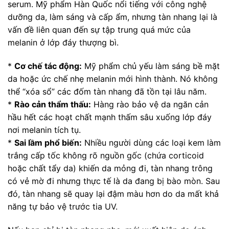
serum. Mỹ phẩm Hàn Quốc nổi tiếng với công nghệ
dưỡng da, làm sáng và cấp ẩm, nhưng tàn nhang lại là
vấn đề liên quan đến sự tập trung quá mức của
melanin ở lớp đáy thượng bì.
*
Cơ chế tác động:
Mỹ phẩm chủ yếu làm sáng bề mặt
da hoặc ức chế nhẹ melanin mới hình thành. Nó không
thể “xóa sổ” các đốm tàn nhang đã tồn tại lâu năm.
*
Rào cản thẩm thấu:
Hàng rào bảo vệ da ngăn cản
hầu hết các hoạt chất mạnh thấm sâu xuống lớp đáy
nơi melanin tích tụ.
*
Sai lầm phổ biến:
Nhiều người dùng các loại kem làm
trắng cấp tốc không rõ nguồn gốc (chứa corticoid
hoặc chất tẩy da) khiến da mỏng đi, tàn nhang trông
có vẻ mờ đi nhưng thực tế là da đang bị bào mòn. Sau
đó, tàn nhang sẽ quay lại đậm màu hơn do da mất khả
năng tự bảo vệ trước tia UV.